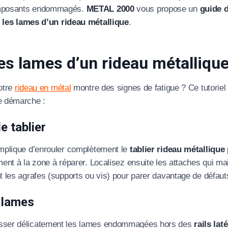
omposants endommagés.
METAL 2000
vous propose un
guide d
 les lames d’un rideau métallique
.
es lames d’un rideau métalliqu
otre
rideau en métal
montre des signes de fatigue ? Ce tutoriel 
e démarche :
e tablier
mplique d’enrouler complètement le
tablier rideau métallique
ent à la zone à réparer. Localisez ensuite les attaches qui ma
t les agrafes (supports ou vis) pour parer davantage de défaut
s lames
sser délicatement les lames endommagées hors des
rails lat