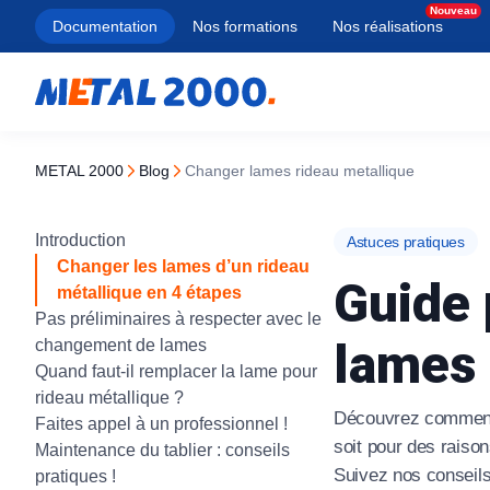
Documentation
Nos formations
Nos réalisations
METAL 2000
blog
Changer lames rideau metallique
Types
Porte de garage
Types
Types
Types
Services
Introduction
Astuces pratiques
À lames pleines
Porte sectionnelle
Porte section
Battant
Manuel
Blindage de 
Changer les lames d’un rideau
Guide 
métallique en 4 étapes
À lames micro-perforées
Porte enroulable
Rideau métall
Coulissant
Motorisé
Ouverture de
Pas préliminaires à respecter avec le
lames 
changement de lames
À lames transparentes
Porte basculante
Porte rapide
Autoportant
Solaire
Changement 
Quand faut-il remplacer la lame pour
Porte coulissante latérale
Équipement 
Rénovation
Serrure haute
À tubes ondulés
rideau métallique ?
Découvrez comment c
Faites appel à un professionnel !
Porte coupe-
Traditionnel
Ouverture coff
Grille extensible
Tous nos produ
soit pour des raiso
Maintenance du tablier : conseils
Suivez nos conseils
pratiques !
À tubes droits
Tous nos produ
Tous nos produ