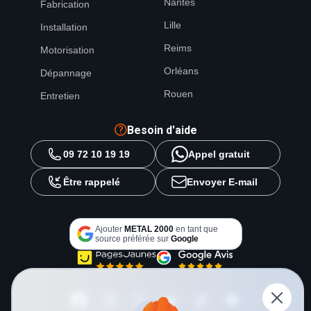
Nantes
Fabrication
Lille
Installation
Reims
Motorisation
Orléans
Dépannage
Rouen
Entretien
Besoin d'aide
09 72 10 19 19
Appel gratuit
Être rappelé
Envoyer E-mail
Ajouter
METAL 2000
en tant que
source préférée sur
Google