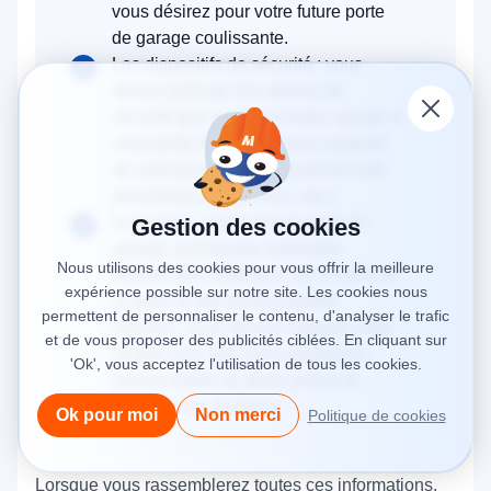
vous désirez pour votre future porte
de garage coulissante.
Les dispositifs de sécurité : vous
devrez préciser les options de
sécurité que vous souhaitez ajouter à
votre porte de garage (des capteurs
de mouvements, des systèmes anti-
pincement, des verrous, etc.).
Le budget : le prix d’une porte de
Gestion des cookies
garage coulissante motorisée
Nous utilisons des cookies pour vous offrir la meilleure
dépend des matériaux, de la taille de
expérience possible sur notre site. Les cookies nous
la porte et des fonctionnalités
permettent de personnaliser le contenu, d'analyser le trafic
choisies. Vous devrez indiquer votre
et de vous proposer des publicités ciblées. En cliquant sur
budget pour que votre prestataire
'Ok', vous acceptez l'utilisation de tous les cookies.
puisse établir un devis précis et
adapté à vos besoins.
Ok pour moi
Non merci
Politique de cookies
Lorsque vous rassemblerez toutes ces informations,