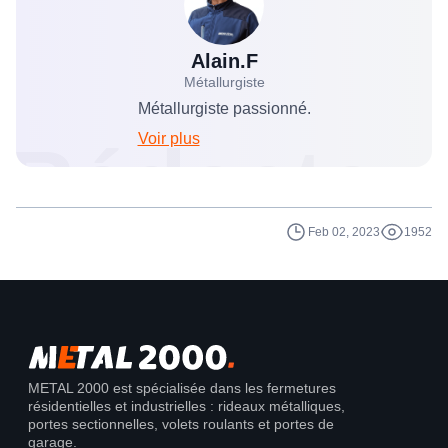
propriétaire. Il est important de consulter le
contrat de location pour savoir qui est
responsable des réparations et de discuter
Alain.F
Métallurgiste
avec le propriétaire ou de consulter un avocat
Métallurgiste passionné.
en cas de doute.
Voir plus
Rédacteu
Feb 02, 2023
1952
METAL 2000 est spécialisée dans les fermetures
résidentielles et industrielles : rideaux métalliques,
portes sectionnelles, volets roulants et portes de
garage.