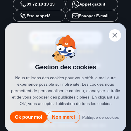
09 72 10 19 19
Appel gratuit
Être rappelé
Envoyer E-mail
Ajouter
METAL 2000
en tant que
source préférée sur
Google
Gestion des cookies
Nous utilisons des cookies pour vous offrir la meilleure
expérience possible sur notre site. Les cookies nous
permettent de personnaliser le contenu, d'analyser le trafic
Mentions légales
CGV
Politique de confidentialité
et de vous proposer des publicités ciblées. En cliquant sur
Cookies
'Ok', vous acceptez l'utilisation de tous les cookies.
Ok pour moi
Non merci
Politique de cookies
© 2026 • METAL 2000
SIREN : 841 558 984