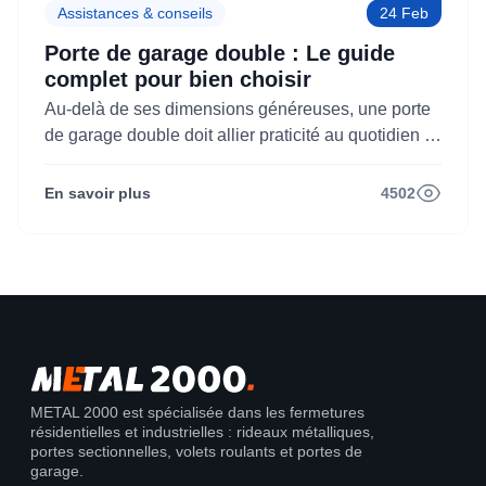
Assistances & conseils
24 Feb
Porte de garage double : Le guide
complet pour bien choisir
Au-delà de ses dimensions généreuses, une porte
de garage double doit allier praticité au quotidien et
performance énergétique. Une porte XL ou deux
vantaux séparés ? Sectionnelle ou coulissante ? La
En savoir plus
4502
bonne décision se prend ici.
METAL 2000 est spécialisée dans les fermetures
résidentielles et industrielles : rideaux métalliques,
portes sectionnelles, volets roulants et portes de
garage.