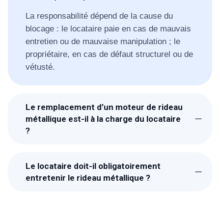
La responsabilité dépend de la cause du
blocage : le locataire paie en cas de mauvais
entretien ou de mauvaise manipulation ; le
propriétaire, en cas de défaut structurel ou de
vétusté.
Le remplacement d’un moteur de rideau
métallique est-il à la charge du locataire
?
Généralement non. Le moteur est structurel.
Si la panne est due à l'usure ou à un défaut
Le locataire doit-il obligatoirement
technique, la réparation incombe au
entretenir le rideau métallique ?
propriétaire.
Oui. Le locataire est responsable de l'entretien
courant (graissage, nettoyage) et du bon
fonctionnement. Un défaut d'entretien peut