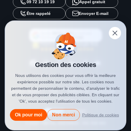
09 72 10 19 19
Appel gratuit
Être rappelé
Envoyer E-mail
Ajouter
METAL 2000
en tant que
source préférée sur
Google
Gestion des cookies
Nous utilisons des cookies pour vous offrir la meilleure
expérience possible sur notre site. Les cookies nous
permettent de personnaliser le contenu, d'analyser le trafic
Mentions légales
CGV
Politique de confidentialité
et de vous proposer des publicités ciblées. En cliquant sur
Cookies
'Ok', vous acceptez l'utilisation de tous les cookies.
Ok pour moi
Non merci
Politique de cookies
© 2026 • METAL 2000
SIREN : 841 558 984