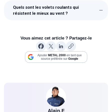
sont la motorisation filaire, radio et
Quels sont les volets roulants qui
automatique. Lorsque vous choisissez vos
résistent le mieux au vent ?
volets roulants motorisés, vous pouvez
Les volets roulants en bois et en PVC
prendre en compte plusieurs éléments,
résistent bien aux vents modérés, mais les
notamment le coût, l'isolation et l'esthétique.
volets roulants en aluminium sont les plus
Vous aimez cet article ? Partagez-le
résistants aux vents forts en raison de la
haute densité du matériau.
Ajouter
METAL 2000
en tant que
source préférée sur
Google
Alain.F