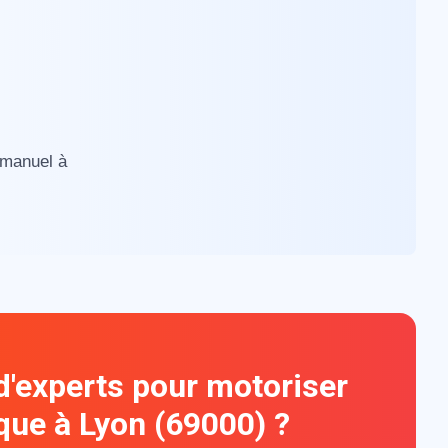
 manuel à
d'experts pour motoriser
ique à Lyon (69000) ?