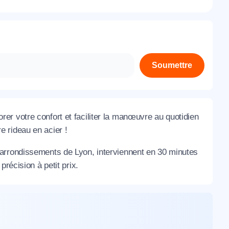
À propos de nous
Contactez-nous
Rejoignez-nous
Soumettre
Nos agences
rer votre confort et faciliter la manœuvre au quotidien
e rideau en acier !
 arrondissements de Lyon, interviennent en 30 minutes
récision à petit prix.