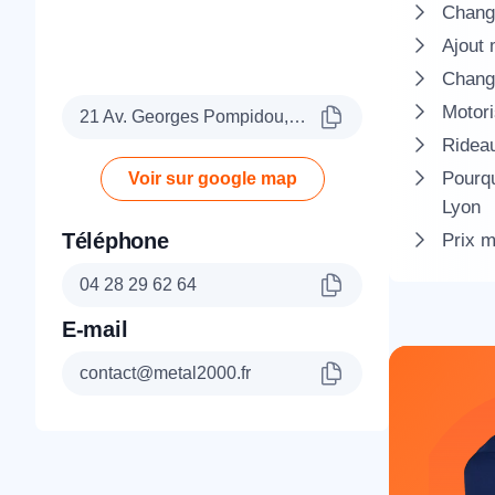
Change
Ajout 
Change
Motori
21 Av. Georges Pompidou, 69003 Lyon
Rideau
Pourqu
Voir sur google map
Lyon
Téléphone
Prix m
04 28 29 62 64
E-mail
contact@metal2000.fr