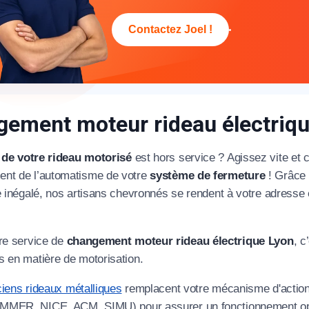
Contactez Joel !
ement moteur rideau électriq
appel immédiat
de votre rideau motorisé
est hors service ? Agissez vite e
Nous vous remercions pour
nt de l’automatisme de votre
système de fermeture
! Grâce 
votre confiance !
e inégalé, nos artisans chevronnés se rendent à votre adresse 
tre service de
changement moteur rideau électrique Lyon
, c
s en matière de motorisation.
om Prénom
ciens rideaux métalliques
remplacent votre mécanisme d'actio
MER, NICE, ACM, SIMU) pour assurer un fonctionnement opti