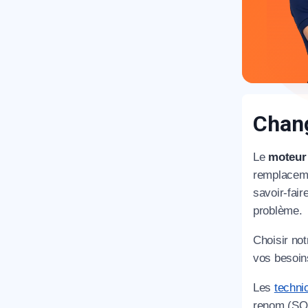
Chang
R
Le
moteur 
remplaceme
savoir-fair
problème.
Choisir no
vos besoin
N
Les
techni
renom (SOM