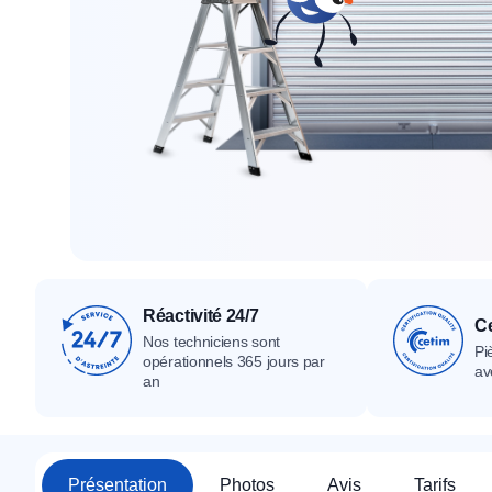
Tous nos produ
Tous nos produits
Tous nos produits
Réactivité 24/7
Ce
Nos techniciens sont
Pi
opérationnels 365 jours par
av
an
Présentation
Photos
Avis
Tarifs