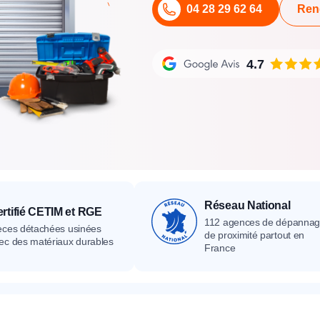
04 28 29 62 64
Ren
its
Catalogue
Devis gratuit
Contact
Catalogue
Devis gratuit
Contact
Catalogue
Devis gratuit
Contact
4.7
Réseau National
rtifié CETIM et RGE
112 agences de dépanna
èces détachées usinées
de proximité partout en
ec des matériaux durables
France