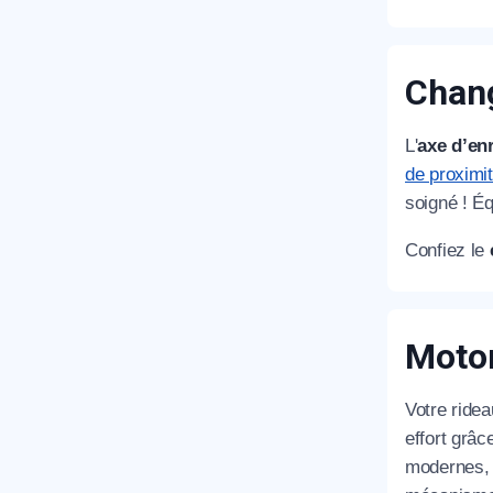
Chang
L'
axe d’en
de proximi
soigné ! É
Confiez le
Motor
Votre ride
effort grâc
modernes, s