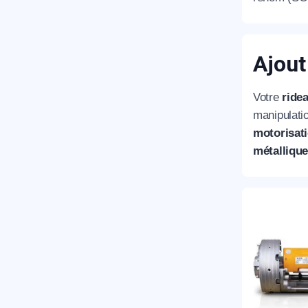
T
Ajout
Votre
ridea
C
manipulatio
motorisati
métallique