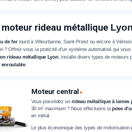
éléphone
 moteur rideau métallique
Lyo
+33
u de fer
lourd à Villeurbanne, Saint-Priest ou encore à Vénis
ode Postal
n ? Offrez-vous la praticité d’un système automatisé qui vous 
on rideau métallique Lyon
, installe divers types de moteurs
 enroulable
.
* Champs obligatoires pour traiter votre demande.
Rappelez-moi
Moteur central
Vous possédez un
rideau métallique à lames 
30 m² maximum ? Nous effectuons la
pose d’u
en métal.
Le plus économique des types de motorisation est