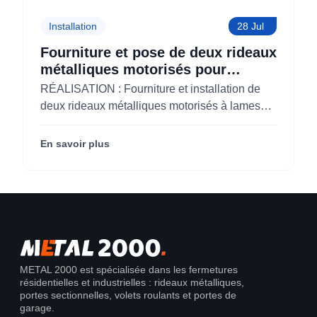
Installation
28 Jul
Fourniture et pose de deux rideaux
métalliques motorisés pour
KOLAM à Paris 3 (75)
RÉALISATION : Fourniture et installation de
deux rideaux métalliques motorisés à lames
micro-perforées pour KOLAM à Paris 3e
(75003).
En savoir plus
METAL 2000 est spécialisée dans les fermetures
résidentielles et industrielles : rideaux métalliques,
portes sectionnelles, volets roulants et portes de
garage.