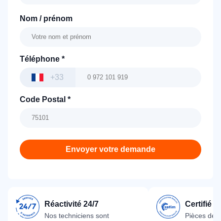
Nom / prénom
Téléphone
*
+33
Code Postal
*
Envoyer votre demande
Réactivité 24/7
Certifié 
Nos techniciens sont
Pièces dét