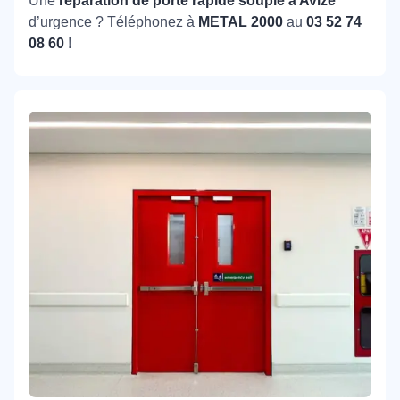
Une
réparation de porte rapide souple à Avize
d’urgence ? Téléphonez à
METAL 2000
au
03 52 74
08 60
!