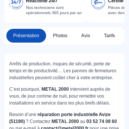
Réactivité 24/7
Certifié 
Nos techniciens sont
Pièces dét
opérationnels 365 jours par an
avec des m
Présentation
Photos
Avis
Tarifs
Arrêts de production, risques de sécurité, perte de
temps et de productivité… Les pannes de fermetures
industrielles peuvent coûter cher à votre entreprise.
C’est pourquoi,
METAL 2000
intervient auprès de
vous, de jour comme de nuit, pour remettre vos
installations en service dans les plus brefs délais.
Besoin d’une
réparation porte industrielle Avize
(51190)
? Contactez
METAL 2000
au
03 52 74 08 60
ou par e-mail à
contact@metal2000.fr
pour une prise