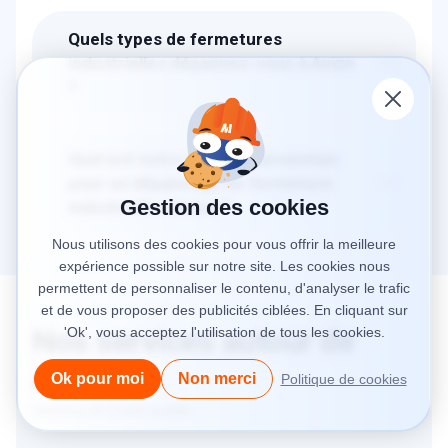
Quels types de fermetures
industrielles dépannez-vous à Avize
?
Qu’il s'agisse d'une porte rapide souple,
d’un rideau métallique industriel, d’une porte
Quel est votre délai d’intervention
de quai, d’une porte coupe-feu ou d’une
pour un dépannage de fermeture
porte sectionnelle, nous vous livrons un
Gestion des cookies
industrielle à Avize ?
dépannage de portes industrielles express
et professionnel !
METAL 2000
intervient dans l’heure à
Avize
Nous utilisons des cookies pour vous offrir la meilleure
(51190)
et dans les communes voisines afin
expérience possible sur notre site. Les cookies nous
de limiter l’impact des pannes sur votre
permettent de personnaliser le contenu, d'analyser le trafic
activité.
et de vous proposer des publicités ciblées. En cliquant sur
Nos services autour de
'Ok', vous acceptez l'utilisation de tous les cookies.
Avize
Ok pour moi
Non merci
Politique de cookies
Services de haute qualité