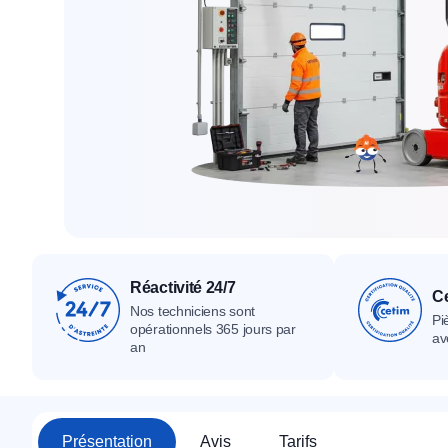
Tous nos produ
Tous nos produits
Tous nos produits
Réactivité 24/7
Ce
Nos techniciens sont
Pi
opérationnels 365 jours par
av
an
Présentation
Avis
Tarifs