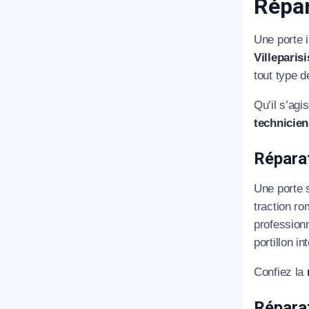
Répar
Une porte 
Villeparisi
tout type de
Qu’il s’agi
technicien
Réparat
Une porte s
traction ro
professionn
portillon i
Confiez la
Réparat