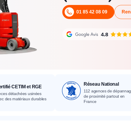
its
Catalogue
Devis gratuit
Contact
Catalogue
Devis gratuit
Contact
01 85 42 08 09
Ren
Catalogue
Devis gratuit
Contact
4.8
Réseau National
rtifié CETIM et RGE
112 agences de dépanna
èces détachées usinées
de proximité partout en
ec des matériaux durables
France