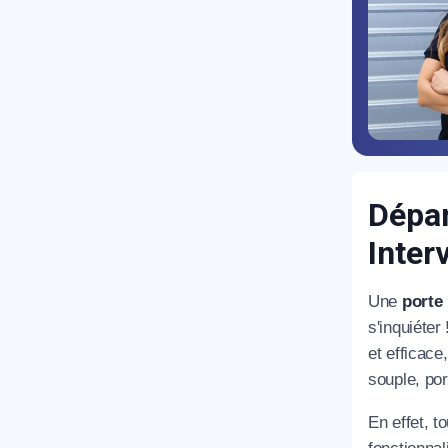
R
Dépan
Inter
Une
porte 
s'inquiéter
et efficace
souple, por
N
En effet, t