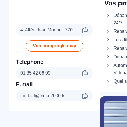
Vos pr
Dépann
24/7
4, Allée Jean Monnet, 77090 Collégien
Répara
Les di
Voir sur google map
Répara
Dépann
Téléphone
Automa
Villepa
01 85 42 08 09
Quel t
E-mail
contact@metal2000.fr