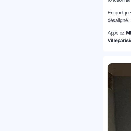
fonctionnal
En quelques
T
désaligné,
Appelez
M
Villeparisi
C