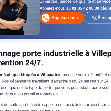
Expertise, pièces de qualité et servic
Appelez-nous au
01 85 42 08 09
dès le
Appelez-nous
Être ra
appel immédiat
nage porte industrielle à Villep
Nous vous remercions pour
vention
24/7
votre confiance !
métallique bloquée à Villeparisis
menace votre sécurité et ent
 ! Nos dépanneurs travaillent d’arrache-pied, 24 heures sur 24
, quel que soit le type de porte que vous possédez : porte secti
te de quai ou portail automatique.
om Prénom
out de suite après à votre appel, nos spécialistes arrivent sur s