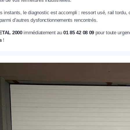
ité de vos fermetures industrielles.
 instants, le diagnostic est accompli : ressort usé, rail tordu,
éléphone
 parmi d’autres dysfonctionnements rencontrés.
+33
ETAL 2000
immédiatement au
01 85 42 08 09
pour toute urge
s
!
ode Postal
* Champs obligatoires pour traiter votre demande.
Rappelez-moi