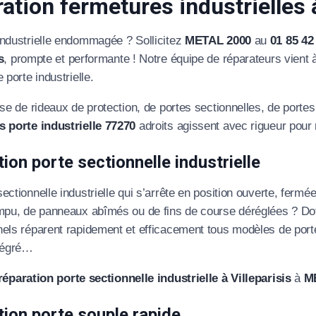
ation fermetures industrielles
industrielle endommagée ? Sollicitez
METAL 2000
au
01 85 42
s
, prompte et performante ! Notre équipe de réparateurs vient 
 porte industrielle.
sse de rideaux de protection, de portes sectionnelles, de porte
s porte industrielle 77270
adroits agissent avec rigueur pour r
ion porte sectionnelle industrielle
ectionnelle industrielle qui s’arrête en position ouverte, ferm
mpu, de panneaux abîmés ou de fins de course déréglées ? Doté
els réparent rapidement et efficacement tous modèles de porte s
ntégré…
réparation porte sectionnelle industrielle à Villeparisis
à
M
ion porte souple rapide