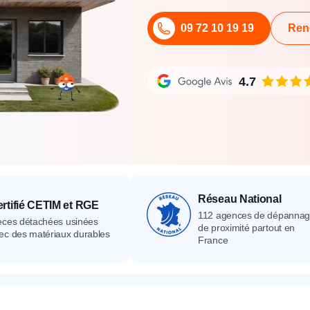
its
Catalogue
Devis gratuit
Contact
Catalogue
Devis gratuit
Contact
09 72 10 19 19
Ren
Catalogue
Devis gratuit
Contact
4.7
Réseau National
rtifié CETIM et RGE
112 agences de dépanna
èces détachées usinées
de proximité partout en
ec des matériaux durables
France