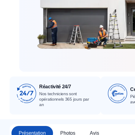
Tous nos produ
Tous nos produits
Tous nos produits
Réactivité 24/7
Ce
Nos techniciens sont
Pi
opérationnels 365 jours par
av
an
Présentation
Photos
Avis