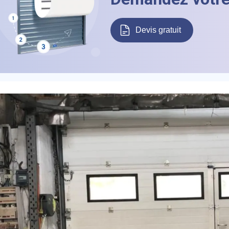
éléphone
Devis gratuit
+33
ode Postal
* Champs obligatoires pour traiter votre demande.
Rappelez-moi