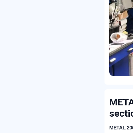
METAL
secti
METAL 20