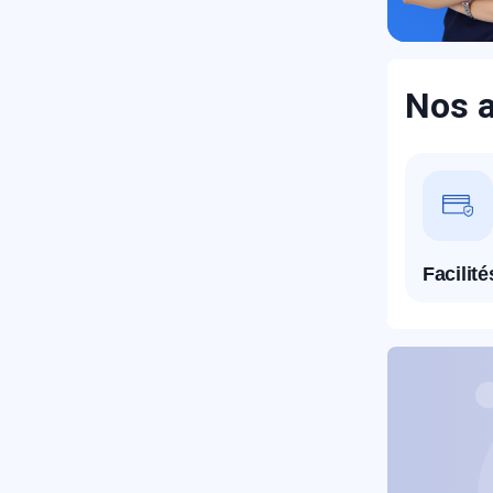
Nos a
R
Facilit
N