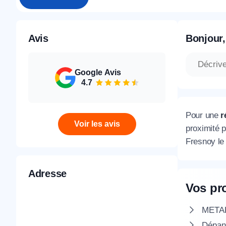
Avis
Bonjour,
Google Avis
4.7
Pour une
r
Voir les avis
proximité p
Fresnoy le
Adresse
Vos pr
METAL 
Dépann