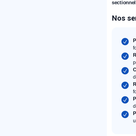
sectionnel
Nos ser
P
f
R
p
C
d
R
f
P
d
P
u