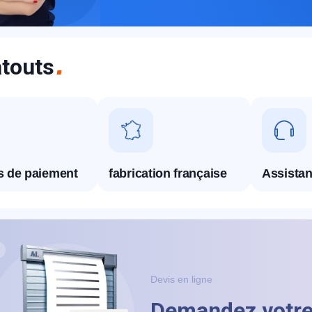
touts
appel immédiat
Nous vous remercions pour
és de paiement
fabrication française
Assistan
votre confiance !
Devis en ligne
om Prénom
Demandez votre 