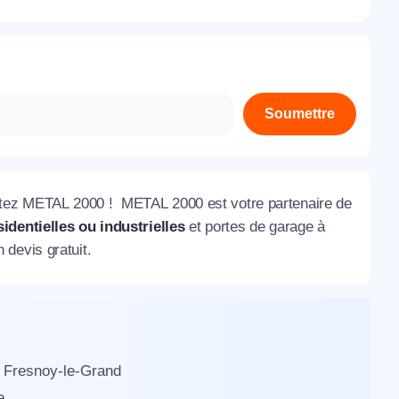
À propos de nous
Contactez-nous
Rejoignez-nous
Soumettre
Nos agences
ctez METAL 2000 ! METAL 2000 est votre partenaire de
identielles ou industrielles
et portes de garage à
devis gratuit.
à Fresnoy-le-Grand
e