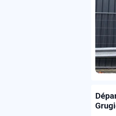
Dépan
Grug