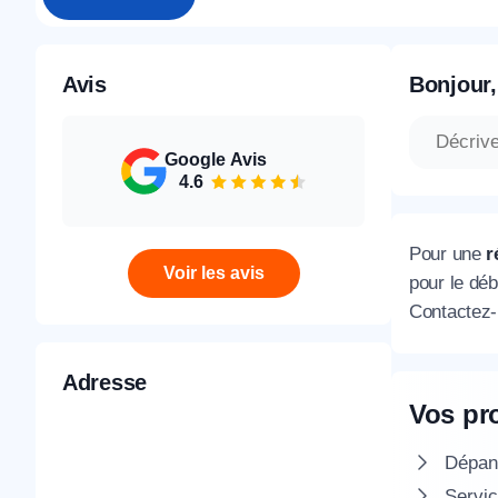
Avis
Bonjour,
Google Avis
4.6
Pour une
r
Voir les avis
pour le déb
Contactez
Adresse
Vos pr
Dépann
Servic