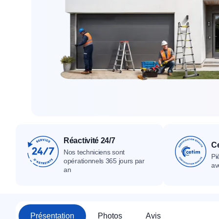
Tous nos produ
Tous nos produits
Tous nos produits
Réactivité 24/7
Ce
Nos techniciens sont
Pi
opérationnels 365 jours par
av
an
Présentation
Photos
Avis