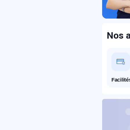
Nos a
R
Facilit
N