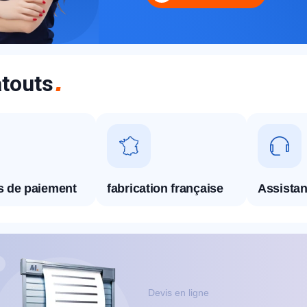
touts
appel immédiat
Nous vous remercions pour
és de paiement
fabrication française
Assistan
votre confiance !
om Prénom
Devis en ligne