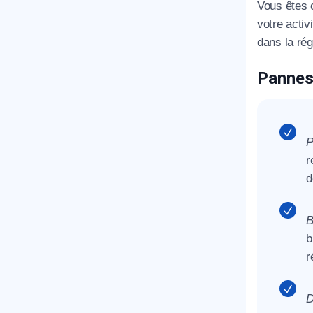
Vous êtes c
votre activ
dans la ré
Pannes
P
r
d
B
b
r
D