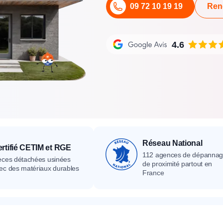
09 72 10 19 19
Ren
its
Catalogue
Devis gratuit
Contact
Catalogue
Devis gratuit
Contact
Catalogue
Devis gratuit
Contact
4.6
Réseau National
rtifié CETIM et RGE
112 agences de dépanna
èces détachées usinées
de proximité partout en
ec des matériaux durables
France