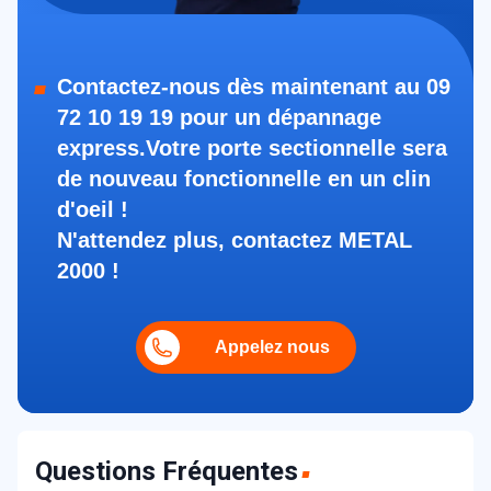
Contactez-nous dès maintenant au 09
72 10 19 19 pour un dépannage
express.Votre porte sectionnelle sera
de nouveau fonctionnelle en un clin
d'oeil !
N'attendez plus, contactez METAL
2000 !
Appelez nous
Questions Fréquentes