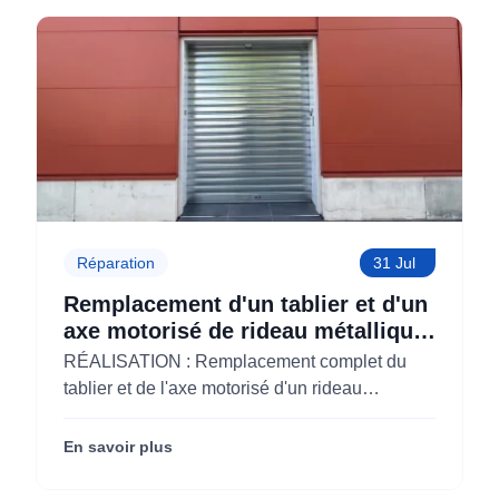
main-d'œuvre. Cette garantie vous assure
parfait état de fonctionnement
tranquillité d’esprit, sachant que votre
investissement est protégé.
Réparation
31 Jul
Remplacement d'un tablier et d'un
axe motorisé de rideau métallique
pour M'CHADAL (Optical Center)
RÉALISATION : Remplacement complet du
(95)
tablier et de l'axe motorisé d'un rideau
métallique pour M'CHADAL (franchise Optical
Center) (95290).
En savoir plus