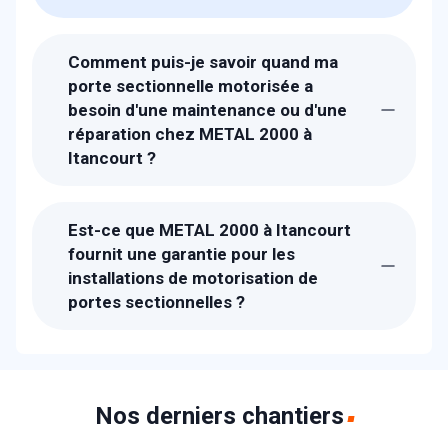
Comment puis-je savoir quand ma
porte sectionnelle motorisée a
besoin d'une maintenance ou d'une
réparation chez METAL 2000 à
Itancourt ?
Nous recommandons de faire attention à
certains signes comme des bruits
Est-ce que METAL 2000 à Itancourt
inhabituels, des ralentissements ou des
fournit une garantie pour les
arrêts lors de l'ouverture ou la fermeture,
installations de motorisation de
ou des problèmes avec le système de
portes sectionnelles ?
commande. Si vous remarquez l'un de
Absolument, chez METAL 2000 à
ces signes, c'est le moment de contacter
Itancourt, toutes nos installations de
METAL 2000 à Itancourt pour une
motorisation de portes sectionnelles
inspection professionnelle. Nous offrons
viennent avec une garantie complète
Nos derniers chantiers
des évaluations et des maintenances
couvrant les défauts de matériel et de
régulières pour garder votre porte en