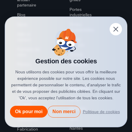
partenaire
Portes
Blog
industrielles
Devis
Portes
résidentielles
Aide et
contact
Volets
roulants
À propos de
nous
Portails
Gestion des cookies
Presse
Métallerie
Nous utilisons des cookies pour vous offrir la meilleure
Plan du site
Serrurerie
expérience possible sur notre site. Les cookies nous
permettent de personnaliser le contenu, d'analyser le trafic
Services
Agences
et de vous proposer des publicités ciblées. En cliquant sur
'Ok', vous acceptez l'utilisation de tous les cookies.
Simulateur
Paris
en ligne
Marseille
Ok pour moi
Non merci
Politique de cookies
Nos
Lyon
réalisations
Nantes
Fabrication