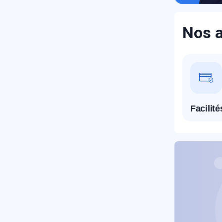
Nos a
R
Facilit
N