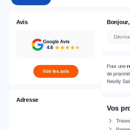
Avis
Bonjour,
Google Avis
4.6
Pour une
r
Voir les avis
de proximit
Neuilly Sa
Adresse
Vos pr
Trouv
Pannes