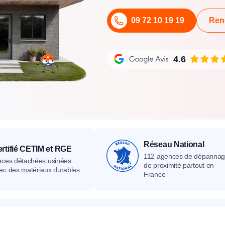
its
Catalogue
Devis gratuit
Contact
Catalogue
Devis gratuit
Contact
09 72 10 19 19
Ren
Catalogue
Devis gratuit
Contact
4.6
Réseau National
rtifié CETIM et RGE
112 agences de dépanna
èces détachées usinées
de proximité partout en
ec des matériaux durables
France