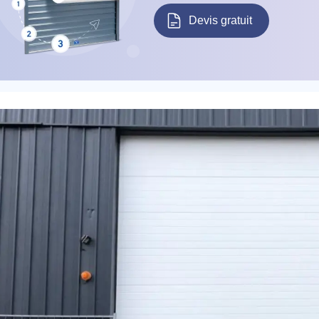
Devis gratuit
éléphone
+33
ode Postal
* Champs obligatoires pour traiter votre demande.
Rappelez-moi