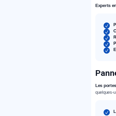
Experts en
P
C
R
P
E
Panne
Les portes
quelques-u
L