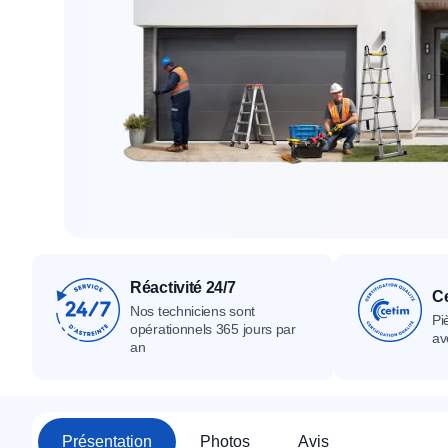
Tous nos produ
Tous nos produits
Tous nos produits
Réactivité 24/7
Ce
Nos techniciens sont
Pi
opérationnels 365 jours par
av
an
Présentation
Photos
Avis