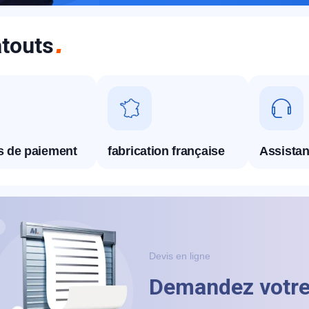
touts
appel immédiat
és de paiement
fabrication française
Assistan
Nous vous remercions pour
votre confiance !
Devis en ligne
Demandez votre 
om Prénom