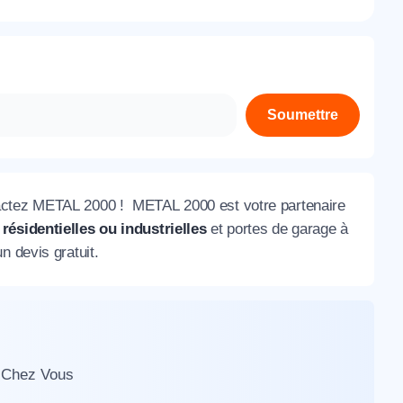
À propos de nous
Contactez-nous
Rejoignez-nous
Soumettre
Nos agences
actez METAL 2000 ! METAL 2000 est votre partenaire
ésidentielles ou industrielles
et portes de garage à
 devis gratuit.
e Chez Vous