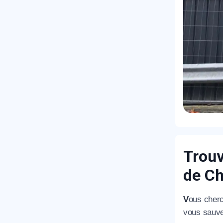
Trouv
de C
V
ous cherc
vous sauve