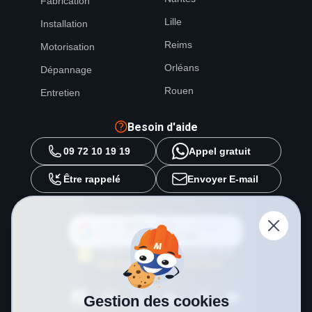
Fabrication
Lille
Installation
Reims
Motorisation
Orléans
Dépannage
Rouen
Entretien
Besoin d'aide
09 72 10 19 19
Appel gratuit
Être rappelé
Envoyer E-mail
Ajouter
METAL 2000
en tant que
source préférée sur
Google
Gestion des cookies