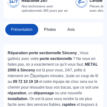
Réactivité 24/7
Certifié 
Nos techniciens sont
Pièces dét
opérationnels 365 jours par an
avec des m
Présentation
Photos
Avis
Réparation porte sectionnelle Sinceny
, Vous
galérez avec votre
porte sectionnelle
? Ne vous en
faites pas, on a exactement ce qu'il vous faut.
METAL
2000 à Sinceny
est là pour vous, 24/7, prêts à
intervenir en ⏱quelques minutes. Juste un coup de fil
au
09 72 10 19 19
et notre équipe de choc sera sur le
chemin pour résoudre tous vos tracas, que ce soit une
réparation
, un
dépannage
ou une nouvelle
installation
. On est là pour vous rendre la vie plus
facile avec des services fiables,
rapides
et toujours à