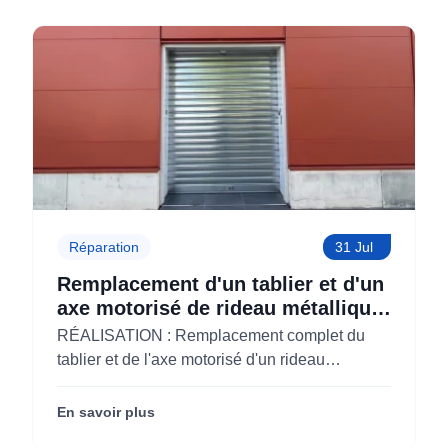
Réparation
31 Jul
Remplacement d'un tablier et d'un
axe motorisé de rideau métallique
pour M'CHADAL (Optical Center)
RÉALISATION : Remplacement complet du
(95)
tablier et de l'axe motorisé d'un rideau
métallique pour M'CHADAL (franchise Optical
Center) (95290).
En savoir plus