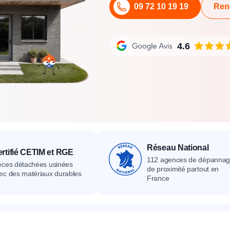
09 72 10 19 19
Ren
its
Catalogue
Devis gratuit
Contact
Catalogue
Devis gratuit
Contact
Catalogue
Devis gratuit
Contact
4.6
Réseau National
rtifié CETIM et RGE
112 agences de dépanna
èces détachées usinées
de proximité partout en
ec des matériaux durables
France