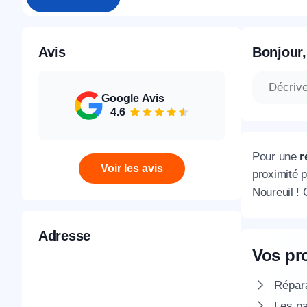
Avis
Bonjour,
Google Avis
4.6
Pour une
r
Voir les avis
proximité p
Noureuil !
Adresse
Vos pr
Répara
Les pa