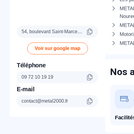
METAL 
Noureu
METAL 
54, boulevard Saint-Marcel, 75005 Paris
Motori
METAL 
Voir sur google map
Téléphone
Nos a
09 72 10 19 19
E-mail
contact@metal2000.fr
Facilit