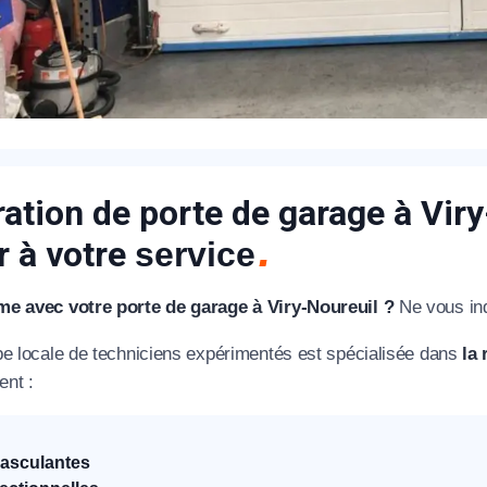
éléphone
+33
ode Postal
ation de porte de garage à Viry
r à votre
service
* Champs obligatoires pour traiter votre demande.
e avec votre porte de garage à Viry-Noureuil ?
Ne vous inq
Rappelez-moi
pe locale de techniciens expérimentés est spécialisée dans
la 
ent :
asculantes