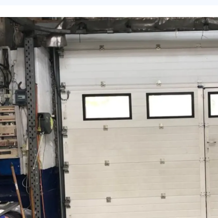
appel immédiat
Nous vous remercions pour
votre confiance !
om Prénom