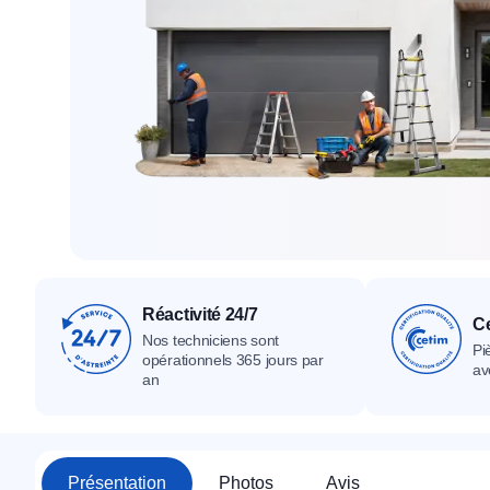
Tous nos produ
Tous nos produits
Tous nos produits
Réactivité 24/7
Ce
Nos techniciens sont
Pi
opérationnels 365 jours par
av
an
Présentation
Photos
Avis