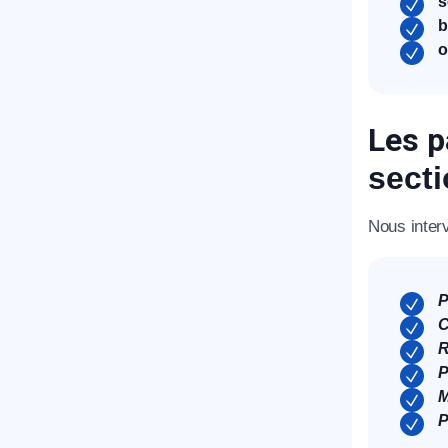
s
b
o
Les p
secti
Nous inter
P
C
R
P
M
P