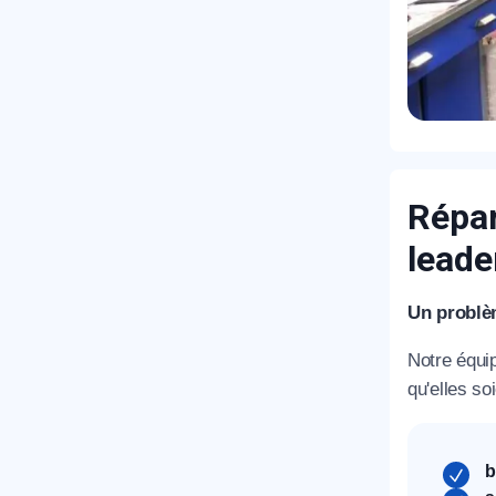
T
C
Répar
leade
Un problèm
Notre équi
qu'elles soi
b