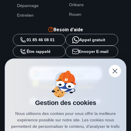
Orléans
Dépannage
Rouen
Entretien
Besoin d'aide
01 85 46 08 01
Appel gratuit
Être rappelé
Envoyer E-mail
Ajouter
METAL 2000
en tant que
source préférée sur
Google
Gestion des cookies
Nous utilisons des cookies pour vous offrir la meilleure
expérience possible sur notre site. Les cookies nous
permettent de personnaliser le contenu, d'analyser le trafic
Mentions légales
CGV
Politique de confidentialité