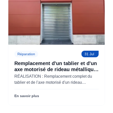
Réparation
31 Jul
Remplacement d'un tablier et d'un
axe motorisé de rideau métallique
pour M'CHADAL (Optical Center)
RÉALISATION : Remplacement complet du
(95)
tablier et de l'axe motorisé d'un rideau
métallique pour M'CHADAL (franchise Optical
Center) (95290).
En savoir plus