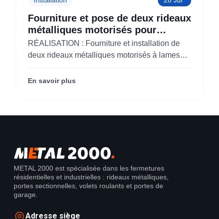
Fourniture et pose de deux rideaux
métalliques motorisés pour
KOLAM à Paris 3 (75)
RÉALISATION : Fourniture et installation de
deux rideaux métalliques motorisés à lames
micro-perforées pour KOLAM à Paris 3e
(75003).
En savoir plus
METAL 2000 est spécialisée dans les fermetures
résidentielles et industrielles : rideaux métalliques,
portes sectionnelles, volets roulants et portes de
garage.
Adresse siège