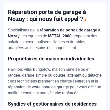
état de vos fermetures résidentielles.
certifications en électricité, mécanique et
automatisme, lui permettant de répondre
Réparation porte de garage à
efficacement à toute urgence dans le respect des
Nozay : qui nous fait appel
?
délais convenus. Dotés d'outils professionnels
performants et de protections individuelles
Spécialistes de la
réparation de portes de garage à
adaptées, ils garantissent des interventions à la
Nozay
, les équipes de
METAL 2000
proposent des
fois pérennes et sécurisées.
solutions personnalisées, fiables et durables,
adaptées aux besoins de chaque client.
Propriétaires de maisons individuelles
Pavillon, villa, bungalow, maison jumelée ou en
rangée, garage simple ou double, attenant ou détaché
: nos techniciens prennent en charge l'entretien et la
réparation de votre porte de garage pour vous offrir un
meilleur confort et une sécurité renforcée.
Syndics et gestionnaires de résidences