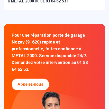
à
METAL 2000
au
01 83 64 62 53
!
Pour une réparation porte de garage
Nozay (91620) rapide et
professionnelle, faites confiance à
METAL 2000. Service disponible 24/7.
Demandez votre intervention au 01 83
64 62 53.
Appelez-nous