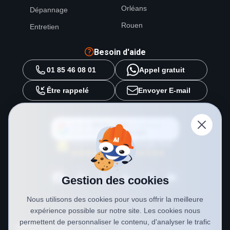
Orléans
Dépannage
Rouen
Entretien
Besoin d'aide
01 85 46 08 01
Appel gratuit
Être rappelé
Envoyer E-mail
Ajouter
METAL 2000
en tant que
source préférée sur
Google
Gestion des cookies
Nous utilisons des cookies pour vous offrir la meilleure
expérience possible sur notre site. Les cookies nous
permettent de personnaliser le contenu, d'analyser le trafic
Mentions légales
CGV
Politique de confidentialité