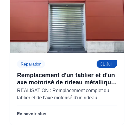
Réparation
31 Jul
Remplacement d'un tablier et d'un
axe motorisé de rideau métallique
pour M'CHADAL (Optical Center)
RÉALISATION : Remplacement complet du
(95)
tablier et de l'axe motorisé d'un rideau
métallique pour M'CHADAL (franchise Optical
Center) (95290).
En savoir plus