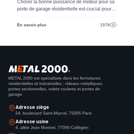
Choisir la bonne puissance de moteur pour sa
porte de garage résidentielle est crucial pour
garantir sécurité, fluidité et durabilité. Entre
poids de la porte, type de mécanisme et
En savoir plus
1578
fréquence d’utilisation, découvrez comment
sélectionner le moteur idéal. Nos conseils
experts vous guident vers le choix le plus
adapté.
METAL 2000 est spécialisée dans les fermetures
résidentielles et industrielles : rideaux métalliques,
portes sectionnelles, volets roulants et portes de
garage.
Adresse siège
54, boulevard Saint-Marcel, 75005 Paris
Adresse usine
4, allée Jean Monnet, 77090 Collégien