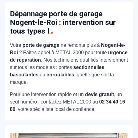
nécessaires pour intervenir immédiatement sur
est effectuée dans le respect des normes de
votre modèle. Grâce à cette organisation, la remise
Dépannage porte de garage
sécurité, pour un résultat fiable et durable.
en état se fait dès la première visite, sans délai de
Nogent-le-Roi : intervention sur
commande.
tous types
!
Votre
porte de garage
ne remonte plus à
Nogent-le-
Roi
? Faites appel à METAL 2000 pour toute
urgence
de réparation
. Nos techniciens qualifiés interviennent
sur tous les modèles : portes
sectionnelles
,
basculantes
ou
enroulables
, quelle que soit la
marque.
Pour une intervention rapide et un
devis gratuit
, un
seul numéro : contactez METAL 2000 au
02 34 40 16
80
, votre spécialiste local de confiance.