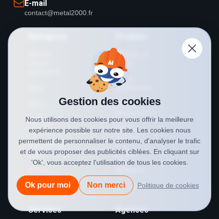
E-mail
contact@metal2000.fr
Entreprise
Produits
Devenir
Rideaux et
artisan
grilles
partenaire
Portes
Blog
industrielles
Gestion des cookies
Devis
Portes
résidentielles
Nous utilisons des cookies pour vous offrir la meilleure
Aide et
contact
Volets
expérience possible sur notre site. Les cookies nous
roulants
permettent de personnaliser le contenu, d'analyser le trafic
À propos de
et de vous proposer des publicités ciblées. En cliquant sur
nous
Portails
'Ok', vous acceptez l'utilisation de tous les cookies.
Presse
Métallerie
Ok pour moi
Non merci
Politique de cookies
Plan du site
Serrurerie
Services
Agences