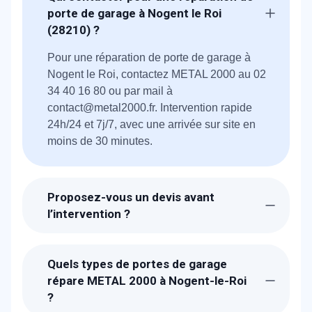
porte de garage à Nogent le Roi
(28210) ?
Pour une réparation de porte de garage à
Nogent le Roi, contactez METAL 2000 au 02
34 40 16 80 ou par mail à
contact@metal2000.fr. Intervention rapide
24h/24 et 7j/7, avec une arrivée sur site en
moins de 30 minutes.
Proposez-vous un devis avant
l’intervention ?
Oui, nous fournissons systématiquement un
devis gratuit et détaillé avant toute
Quels types de portes de garage
intervention pour que vous connaissiez le
répare METAL 2000 à Nogent-le-Roi
coût exact.
?