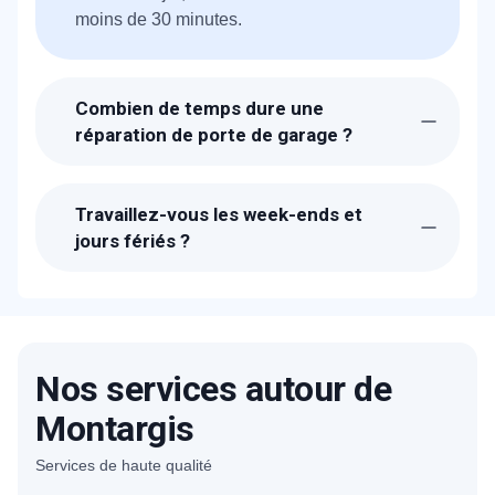
moins de 30 minutes.
Combien de temps dure une
réparation de porte de garage ?
La durée dépend de la panne, mais grâce à
notre stock complet de pièces, la plupart des
Travaillez-vous les week-ends et
réparations sont effectuées lors de notre
jours fériés ?
première visite.
Oui, notre assistance est disponible 24h/24
et 7j/7, même les week-ends et jours fériés.
Nos services autour de
Montargis
Services de haute qualité