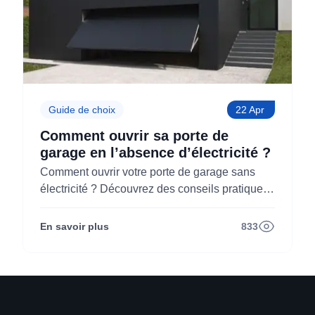
Guide de choix
22 Apr
Comment ouvrir sa porte de
garage en l’absence d’électricité ?
Comment ouvrir votre porte de garage sans
électricité ? Découvrez des conseils pratiques
pour chaque type de porte et des astuces de
prévention des pannes dans notre guide
En savoir plus
833
complet.