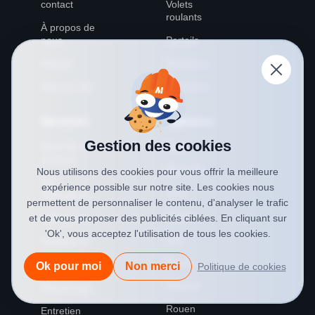
contact
Volets
roulants
À propos de
nous
Portails
Presse
Métallerie
Plan du site
Serrurerie
Services
Agences
Gestion des cookies
Simulateur
Paris
en ligne
Marseille
Nous utilisons des cookies pour vous offrir la meilleure
Nos
expérience possible sur notre site. Les cookies nous
Lyon
réalisations
permettent de personnaliser le contenu, d'analyser le trafic
Nantes
et de vous proposer des publicités ciblées. En cliquant sur
Fabrication
'Ok', vous acceptez l'utilisation de tous les cookies.
Lille
Installation
Reims
Motorisation
Ok pour moi
Non merci
Politique de cookies
Orléans
Dépannage
Rouen
Entretien