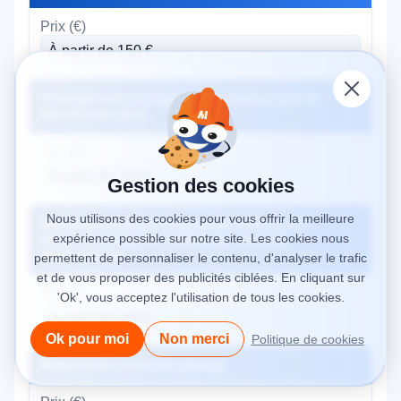
À partir de 150 €
Changement ou réparation moteur qui ne
fonctionne plus
À partir de 200 €
Gestion des cookies
Nous utilisons des cookies pour vous offrir la meilleure
Remplacement ou reprogrammation de
expérience possible sur notre site. Les cookies nous
télécommande ou cellule de sécurité
défectueuse
permettent de personnaliser le contenu, d'analyser le trafic
et de vous proposer des publicités ciblées. En cliquant sur
'Ok', vous acceptez l'utilisation de tous les cookies.
À partir de 100 €
Ok pour moi
Non merci
Politique de cookies
Réparation porte de garage