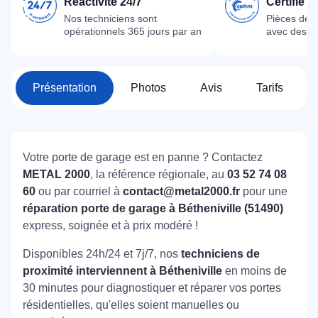
Réactivité 24/7
Certifié 
Nos techniciens sont
Pièces dét
opérationnels 365 jours par an
avec des m
Présentation
Photos
Avis
Tarifs
Votre porte de garage est en panne ? Contactez
METAL 2000
, la référence régionale, au
03 52 74 08
60
ou par courriel à
contact@metal2000.fr
pour une
réparation porte de garage à Bétheniville (51490)
express, soignée et à prix modéré !
Disponibles 24h/24 et 7j/7, nos
techniciens de
proximité interviennent à Bétheniville
en moins de
30 minutes pour diagnostiquer et réparer vos portes
résidentielles, qu'elles soient manuelles ou