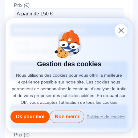
À partir de 150 €
Remplacement de câble rompu
À partir de 150 €
Gestion des cookies
Changement ou réparation moteur qui ne
fonctionne plus
Nous utilisons des cookies pour vous offrir la meilleure
expérience possible sur notre site. Les cookies nous
permettent de personnaliser le contenu, d'analyser le trafic
À partir de 200 €
et de vous proposer des publicités ciblées. En cliquant sur
'Ok', vous acceptez l'utilisation de tous les cookies.
Remplacement ou reprogrammation de
télécommande ou cellule de sécurité
Ok pour moi
Non merci
Politique de cookies
défectueuse