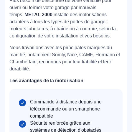
Plus besoin de descendre de votre véhicule pour
commandes fournisseurs, ce qui permet une
ouvrir ou fermer votre garage par mauvais
réparation le jour même.
temps.
METAL 2000
installe des motorisations
adaptées à tous les types de portes de garage :
moteurs tubulaires, à chaîne ou à courroie, selon la
configuration de votre installation et vos besoins.
Nous travaillons avec les principales marques du
marché, notamment Somfy, Nice, CAME, Hörmann et
Chamberlain, reconnues pour leur fiabilité et leur
durabilité.
Les avantages de la motorisation
Commande à distance depuis une
télécommande ou un smartphone
compatible
Sécurité renforcée grâce aux
systèmes de détection d'obstacles