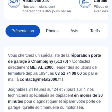
Réactivité 24/7
Certifié 
Nos techniciens sont
Pièces dét
opérationnels 365 jours par an
avec des m
Présentation
Photos
Avis
Tarifs
Vous cherchez un spécialiste de la
réparation porte
de garage à Champigny (51370)
? Contactez
directement
METAL 2000
, leader des solutions de
fermeture depuis 1994, au
03 52 74 08 60
ou par e-
mail à
contact@metal2000.fr
!
Joignables 24 heures sur 24 et 7 jours sur 7, nos
techniciens spécialisés se déplacent
en moins de 30
minutes
pour diagnostiquer et réparer votre porte de
garage, qu'elle soit manuelle ou motorisée.