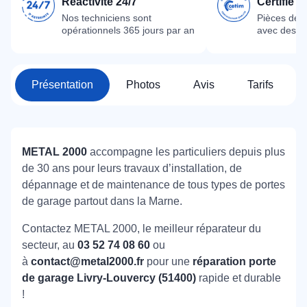
Réactivité 24/7
Certifié 
Nos techniciens sont
Pièces dét
opérationnels 365 jours par an
avec des m
Présentation
Photos
Avis
Tarifs
METAL 2000
accompagne les particuliers depuis plus
de 30 ans pour leurs travaux d’installation, de
dépannage et de maintenance de tous types de portes
de garage partout dans la Marne.
Contactez METAL 2000, le meilleur réparateur du
secteur, au
03 52 74 08 60
ou
à
contact@metal2000.fr
pour une
réparation porte
de garage Livry-Louvercy (51400)
rapide et durable
!