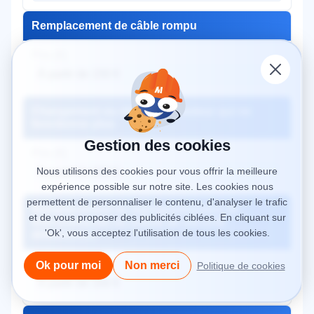
Remplacement de câble rompu
À partir de 150 €
Changement ou réparation moteur qui ne
fonctionne plus
Gestion des cookies
Nous utilisons des cookies pour vous offrir la meilleure
À partir de 200 €
expérience possible sur notre site. Les cookies nous
permettent de personnaliser le contenu, d'analyser le trafic
Remplacement ou reprogrammation de
et de vous proposer des publicités ciblées. En cliquant sur
télécommande ou cellule de sécurité
'Ok', vous acceptez l'utilisation de tous les cookies.
défectueuse
Ok pour moi
Non merci
Politique de cookies
À partir de 100 €