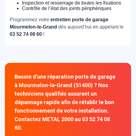
Inspection et resserrage de toutes les fixations
Contrôle de l’état des joints périphériques
Programmez votre
entretien porte de garage
Mourmelon-le-Grand
dès aujourd’hui en appelant le
03 52 74 08 60
!
Besoin d'une réparation porte de garage
à Mourmelon-le-Grand (51400) ? Nos
techniciens qualifiés assurent un
dépannage rapide afin de rétablir le bon
fonctionnement de votre installation.
Contactez METAL 2000 au 03 52 74 08
60.