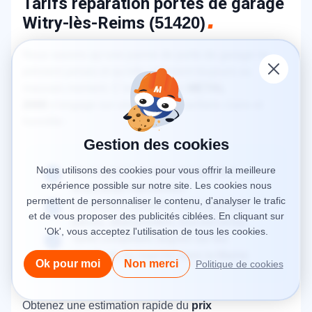
Tarifs réparation portes de garage
Witry-lès-Reims
(51420)
Nous savons qu’une panne de porte de garage ne
prévient jamais et qu’elle intervient toujours au
mauvais moment. C’est pourquoi
METAL
2000
s’engage sur une politique tarifaire claire et
honnête :
Gestion des cookies
Nous utilisons des cookies pour vous offrir la meilleure
Devis gratuit et sans engagement
expérience possible sur notre site. Les cookies nous
avant toute intervention
permettent de personnaliser le contenu, d'analyser le trafic
Facturation détaillée, main-d’œuvre,
et de vous proposer des publicités ciblées. En cliquant sur
pièces, déplacement, tout est inclus
'Ok', vous acceptez l'utilisation de tous les cookies.
Tarifs compétitifs alignés sur les
standards du marché dans la Marne
Ok pour moi
Non merci
Politique de cookies
Obtenez une estimation rapide du
prix