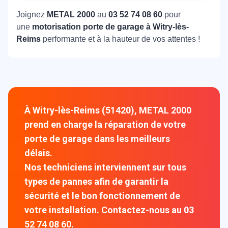
Joignez
METAL 2000
au
03 52 74 08 60
pour
une
motorisation porte de garage à Witry-lès-
Reims
performante et à la hauteur de vos attentes !
À Witry-lès-Reims (51420), METAL 2000
prend en charge la réparation de votre
porte de garage dans les meilleurs
délais.
Nos techniciens interviennent sur tous
types de pannes afin de garantir la
sécurité et le bon fonctionnement de
votre installation. Contactez-nous au 03
52 74 08 60.