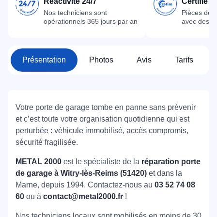
Réactivité 24/7
Certifié 
Nos techniciens sont
Pièces dét
opérationnels 365 jours par an
avec des m
Présentation
Photos
Avis
Tarifs
Votre porte de garage tombe en panne sans prévenir
et c’est toute votre organisation quotidienne qui est
perturbée : véhicule immobilisé, accès compromis,
sécurité fragilisée.
METAL 2000
est le spécialiste de la
réparation porte
de garage à Witry-lès-Reims (51420)
et dans la
Marne, depuis 1994. Contactez-nous au
03 52 74 08
60
ou à
contact@metal2000.fr
!
Nos techniciens locaux sont mobilisés en moins de 30