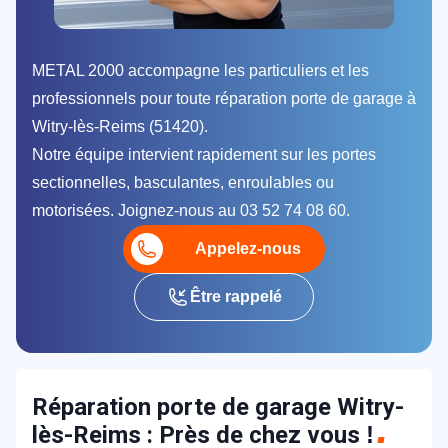
METAL 2000 accompagne les particuliers et les
professionnels pour toute réparation porte de garage à
Witry-lès-Reims (51420).
Notre équipe intervient rapidement sur les portes
sectionnelles, basculantes, enroulables ou
motorisées. Joignez-nous au 03 52 74 08 60.
Appelez-nous
Être rappelé
Réparation porte de garage Witry-
lès-Reims : Près de chez vous
!