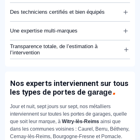
30 minutes chrono : c’est le temps qu’il nous faut
Des techniciens certifiés et bien équipés
pour rejoindre votre domicile à Witry-lès-Reims,
grâce à un réseau de techniciens locaux
Nos 337 techniciens sont formés aux dernières
Une expertise multi-marques
stratégiquement déployés dans toute la Marne.
technologies de fermeture et d’automatisme. Ils
arrivent chez vous dans un véhicule entièrement
Chaque fabricant a ses spécificités, ses
Transparence totale, de l’estimation à
équipé en outillage spécialisé et pièces détachées
composants, sa logique de fonctionnement. Nos
l’intervention
d’origine, pour résoudre vos problèmes en une
experts maîtrisent l’intégralité des marques du
Avec METAL 2000, le prix annoncé est le prix
seule visite.
marché comme Hörmann, Novoferm, Somfy, et
payé. Avant toute intervention, nous réalisons un
Gypass.
diagnostic approfondi et vous soumettons un devis
Nos experts interviennent sur tous
détaillé et gratuit.
les types de portes de
garage
Jour et nuit, sept jours sur sept, nos métalliers
interviennent sur toutes les portes de garages, quelle
que soit leur marque, à
Witry-lès-Reims
ainsi que
dans les communes voisines : Caurel, Berru, Bétheny,
Cernay-lès-Reims, Bourgogne-Fresne et Pomacle.