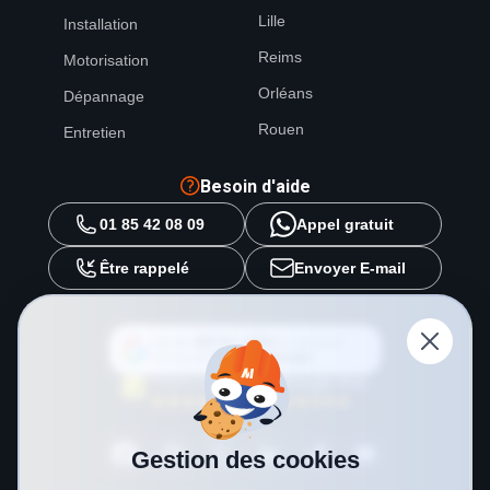
Lille
Installation
Reims
Motorisation
Orléans
Dépannage
Rouen
Entretien
Besoin d'aide
01 85 42 08 09
Appel gratuit
Être rappelé
Envoyer E-mail
Ajouter
METAL 2000
en tant que
source préférée sur
Google
Gestion des cookies