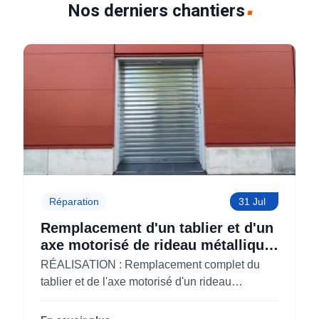
Nos derniers chantiers
Réparation
31 Jul
Remplacement d'un tablier et d'un
axe motorisé de rideau métallique
pour M'CHADAL (Optical Center)
RÉALISATION : Remplacement complet du
(95)
tablier et de l'axe motorisé d'un rideau
métallique pour M'CHADAL (franchise Optical
Center) (95290).