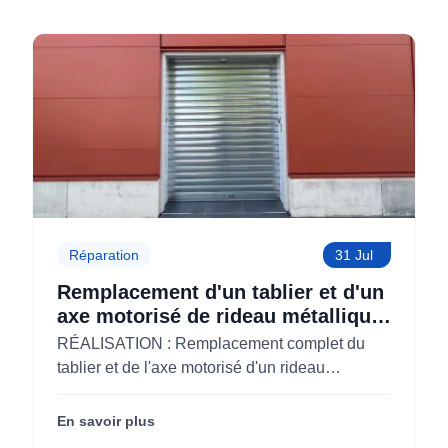
Réparation
31 Jul
Remplacement d'un tablier et d'un
axe motorisé de rideau métallique
pour M'CHADAL (Optical Center)
RÉALISATION : Remplacement complet du
(95)
tablier et de l'axe motorisé d'un rideau
métallique pour M'CHADAL (franchise Optical
Center) (95290).
En savoir plus