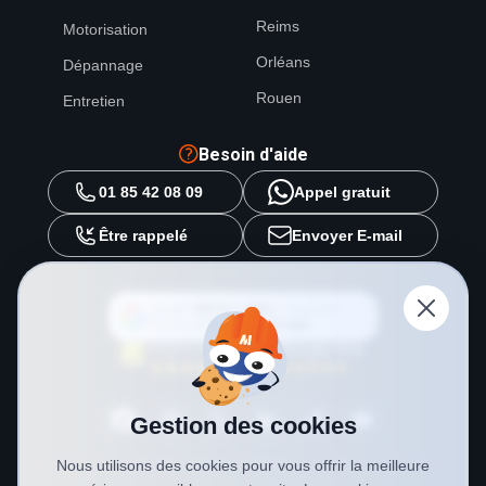
Reims
Motorisation
Orléans
Dépannage
Rouen
Entretien
Besoin d'aide
01 85 42 08 09
Appel gratuit
Être rappelé
Envoyer E-mail
Ajouter
METAL 2000
en tant que
source préférée sur
Google
Gestion des cookies
Nous utilisons des cookies pour vous offrir la meilleure