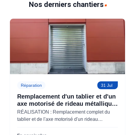
Nos derniers chantiers
Réparation
31 Jul
Remplacement d'un tablier et d'un
axe motorisé de rideau métallique
pour M'CHADAL (Optical Center)
RÉALISATION : Remplacement complet du
(95)
tablier et de l'axe motorisé d'un rideau
métallique pour M'CHADAL (franchise Optical
Center) (95290).