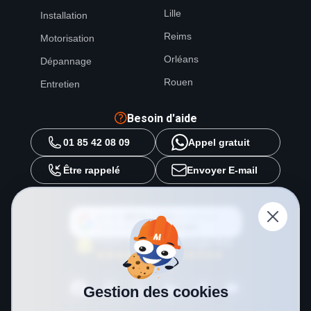
Lille
Installation
Reims
Motorisation
Orléans
Dépannage
Rouen
Entretien
Besoin d'aide
01 85 42 08 09
Appel gratuit
Être rappelé
Envoyer E-mail
Ajouter
METAL 2000
en tant que
source préférée sur
Google
Gestion des cookies