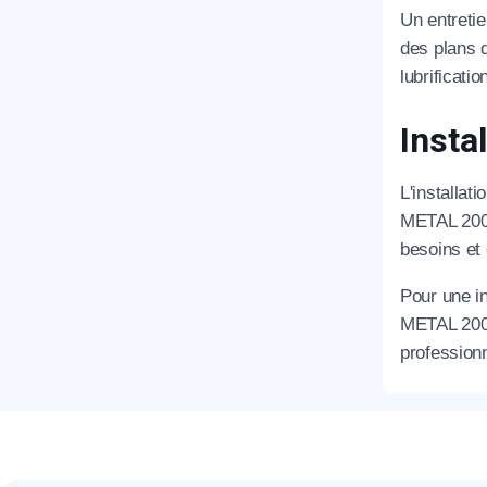
T
Un entretie
des plans d
lubrificati
C
Insta
L'installat
METAL 2000
besoins et 
Pour une in
METAL 2000
professionn