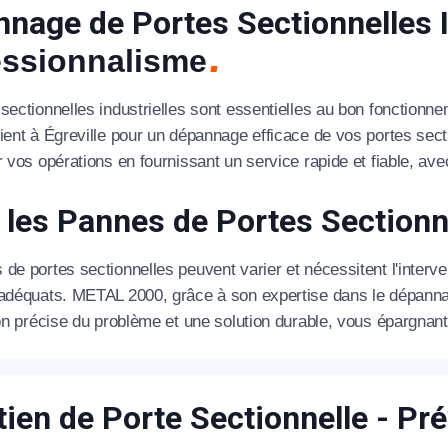
nage de Portes Sectionnelles Ind
essionnalisme
 sectionnelles industrielles sont essentielles au bon fonction
ient à Égreville pour un dépannage efficace de vos portes secti
appel immédiat
r vos opérations en fournissant un service rapide et fiable, avec 
Nous vous remercions pour
 les Pannes de Portes Section
votre confiance !
de portes sectionnelles peuvent varier et nécessitent l'interve
 adéquats. METAL 2000, grâce à son expertise dans le dépannag
ion précise du problème et une solution durable, vous épargna
om Prénom
tien de Porte Sectionnelle - Pr