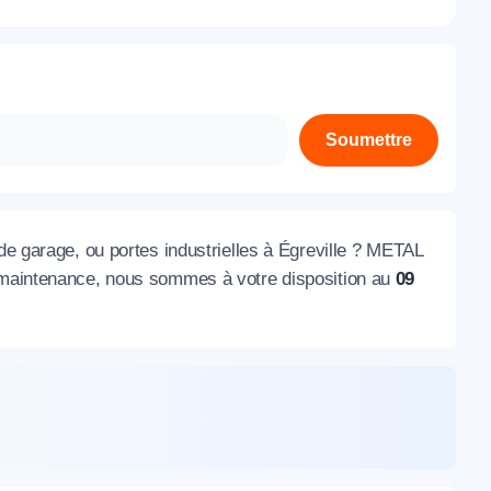
À propos de nous
Contactez-nous
Rejoignez-nous
Soumettre
Nos agences
 de garage, ou portes industrielles à Égreville ? METAL
a maintenance, nous sommes à votre disposition au
09