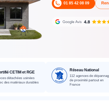
01 85 42 08 09
Ren
its
Catalogue
Devis gratuit
Contact
Catalogue
Devis gratuit
Contact
Catalogue
Devis gratuit
Contact
4.8
Réseau National
rtifié CETIM et RGE
112 agences de dépanna
èces détachées usinées
de proximité partout en
ec des matériaux durables
France