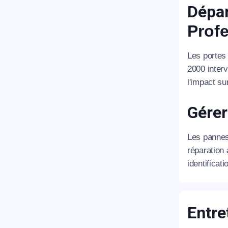
Dépan
Prof
Les portes
2000 interv
R
l'impact su
Gérer
Les pannes 
réparation
identificat
N
Entre