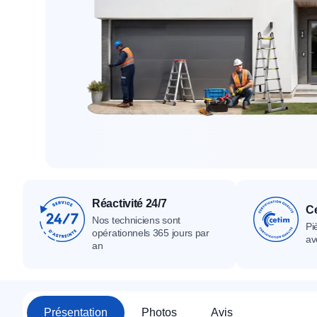
Tous nos produ
Tous nos produits
Tous nos produits
Réactivité 24/7
Ce
Nos techniciens sont
Pi
opérationnels 365 jours par
av
an
Présentation
Photos
Avis