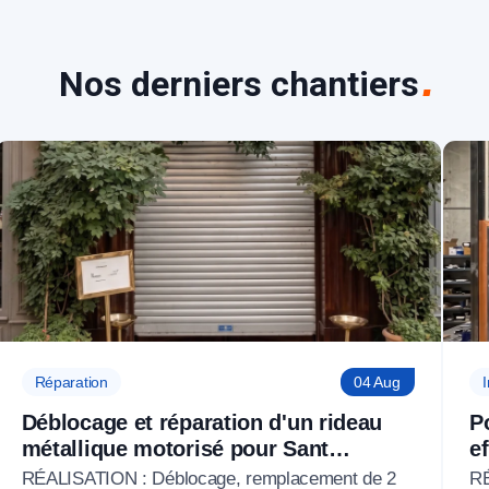
Nos derniers chantiers
Réparation
04 Aug
I
Déblocage et réparation d'un rideau
P
métallique motorisé pour Sant
e
Ambroeus Paris à Paris 6 (75)
P
RÉALISATION : Déblocage, remplacement de 2
RÉ