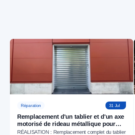
Réparation
31 Jul
Remplacement d'un tablier et d'un axe
motorisé de rideau métallique pour
M'CHADAL (Optical Center) (95)
RÉALISATION : Remplacement complet du tablier