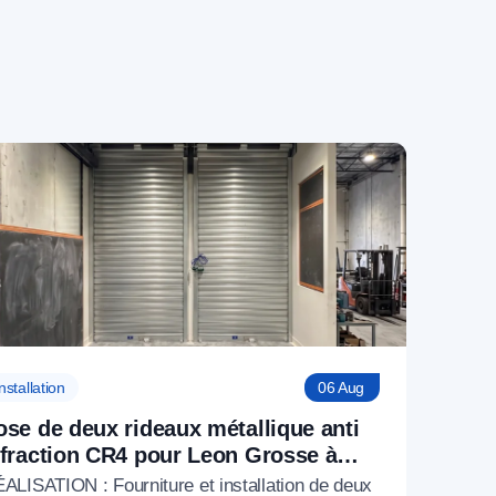
nstallation
06 Aug
ose de deux rideaux métallique anti
ffraction CR4 pour Leon Grosse à
aris 17 (75)
ALISATION : Fourniture et installation de deux