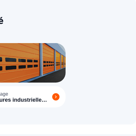
é
age
ures industrielle
rré 77135