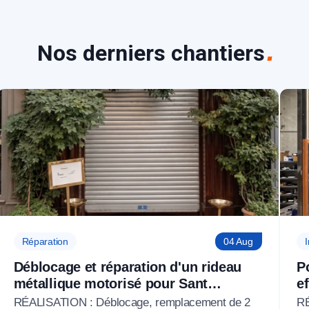
Nos derniers chantiers
Réparation
04 Aug
I
Déblocage et réparation d'un rideau
P
métallique motorisé pour Sant
e
Ambroeus Paris à Paris 6 (75)
P
RÉALISATION : Déblocage, remplacement de 2
RÉ