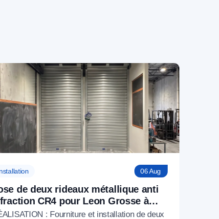
nstallation
06 Aug
ose de deux rideaux métallique anti
ffraction CR4 pour Leon Grosse à
aris 17 (75)
ALISATION : Fourniture et installation de deux