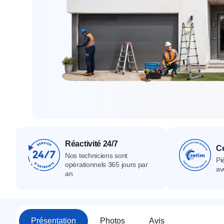
Tous nos produ
Tous nos produits
Tous nos produits
Réactivité 24/7
Ce
Nos techniciens sont
Pi
opérationnels 365 jours par
av
an
Présentation
Photos
Avis