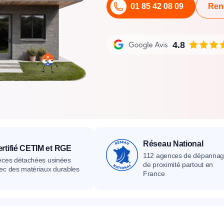
01 85 42 08 09
Ren
its
Catalogue
Devis gratuit
Contact
Catalogue
Devis gratuit
Contact
Catalogue
Devis gratuit
Contact
4.8
Réseau National
rtifié CETIM et RGE
112 agences de dépanna
èces détachées usinées
de proximité partout en
ec des matériaux durables
France