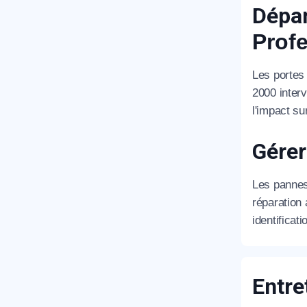
Dépan
Prof
Les portes
2000 interv
R
l'impact su
Gérer
Les pannes 
réparation
identificat
N
Entre