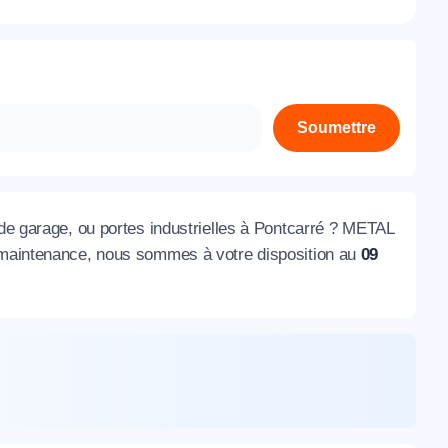
À propos de nous
Contactez-nous
Rejoignez-nous
Soumettre
Nos agences
 de garage, ou portes industrielles à Pontcarré ? METAL
a maintenance, nous sommes à votre disposition au
09