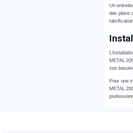
T
Un entretie
des plans d
lubrificati
C
Insta
L'installat
METAL 2000
vos besoins
Pour une in
METAL 2000
professionn