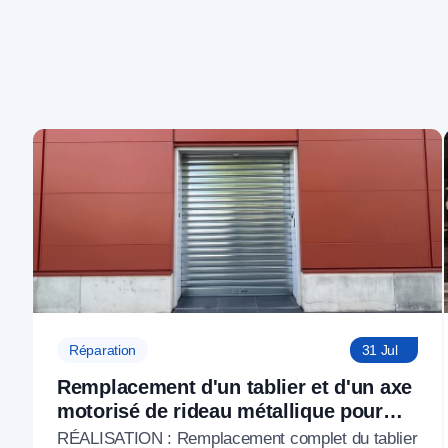
Réparation
31 Jul
Remplacement d'un tablier et d'un axe
motorisé de rideau métallique pour
M'CHADAL (Optical Center) (95)
RÉALISATION : Remplacement complet du tablier