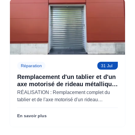
Réparation
31 Jul
Remplacement d'un tablier et d'un
axe motorisé de rideau métallique
pour M'CHADAL (Optical Center)
RÉALISATION : Remplacement complet du
(95)
tablier et de l'axe motorisé d'un rideau
métallique pour M'CHADAL (franchise Optical
Center) (95290).
En savoir plus