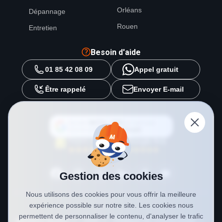
Orléans
Dépannage
Rouen
Entretien
Besoin d'aide
01 85 42 08 09
Appel gratuit
Être rappelé
Envoyer E-mail
Ajouter
METAL 2000
en tant que
source préférée sur
Google
Gestion des cookies
Nous utilisons des cookies pour vous offrir la meilleure
expérience possible sur notre site. Les cookies nous
permettent de personnaliser le contenu, d'analyser le trafic
Mentions légales
CGV
Politique de confidentialité