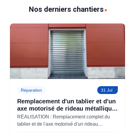
Nos derniers chantiers
Réparation
31 Jul
Remplacement d'un tablier et d'un
axe motorisé de rideau métallique
pour M'CHADAL (Optical Center)
RÉALISATION : Remplacement complet du
(95)
tablier et de l'axe motorisé d'un rideau
métallique pour M'CHADAL (franchise Optical