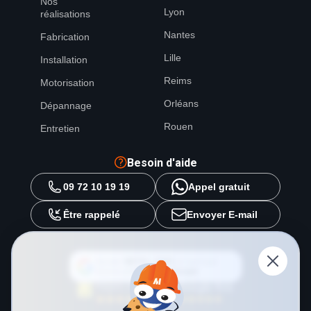
Nos
Lyon
réalisations
Nantes
Fabrication
Lille
Installation
Reims
Motorisation
Orléans
Dépannage
Rouen
Entretien
Besoin d'aide
09 72 10 19 19
Appel gratuit
Être rappelé
Envoyer E-mail
Ajouter
METAL 2000
en tant que
source préférée sur
Google