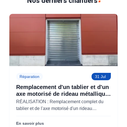
Nos derniers chantiers
Réparation
31 Jul
Remplacement d'un tablier et d'un
axe motorisé de rideau métallique
pour M'CHADAL (Optical Center)
RÉALISATION : Remplacement complet du
(95)
tablier et de l'axe motorisé d'un rideau
métallique pour M'CHADAL (franchise Optical
Center) (95290).
En savoir plus