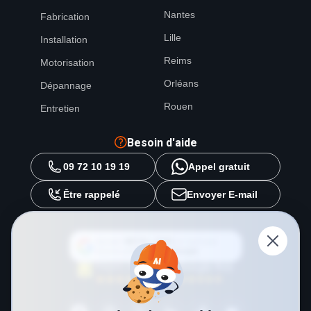
Nantes
Fabrication
Lille
Installation
Reims
Motorisation
Orléans
Dépannage
Rouen
Entretien
Besoin d'aide
09 72 10 19 19
Appel gratuit
Être rappelé
Envoyer E-mail
Ajouter
METAL 2000
en tant que
source préférée sur
Google