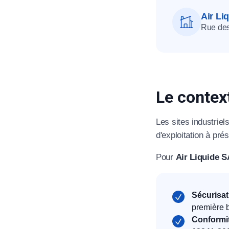
Air Li
Rue des
Le contex
Les sites industriel
d'exploitation à pr
Pour
Air Liquide 
Sécurisati
première b
Conformit