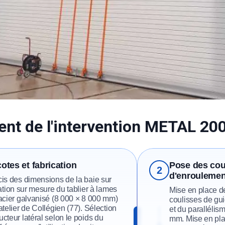
nt de l'intervention METAL 20
cotes et fabrication
Pose des coul
2
d'enroulemen
is des dimensions de la baie sur
cation sur mesure du tablier à lames
Mise en place de
acier galvanisé (8 000 × 8 000 mm)
coulisses de gu
atelier de Collégien (77). Sélection
et du parallélis
cteur latéral selon le poids du
mm. Mise en pla