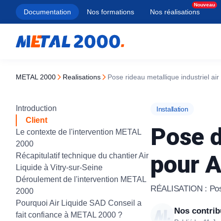
Documentation
Nos formations
Nos réalisations
METAL 2000
realisations
Pose rideau metallique industriel air
Types
Porte de garage
Types
Types
Types
Services
Introduction
Installation
À lames pleines
Porte sectionnelle
Porte section
Battant
Manuel
Blindage de 
Client
Pose d
Le contexte de l'intervention METAL
À lames micro-perforées
Porte enroulable
Rideau métall
Coulissant
Motorisé
Ouverture de
2000
pour A
Récapitulatif technique du chantier Air
À lames transparentes
Porte basculante
Porte rapide
Autoportant
Solaire
Changement 
Liquide à Vitry-sur-Seine
Porte coulissante latérale
Équipement 
Rénovation
Serrure haute
À tubes ondulés
Déroulement de l'intervention METAL
RÉALISATION : Pose 
2000
Porte coupe-
Traditionnel
Ouverture coff
Grille extensible
Tous nos produ
Pourquoi Air Liquide SAD Conseil a
Nos contrib
fait confiance à METAL 2000 ?
À tubes droits
Tous nos produ
Tous nos produ