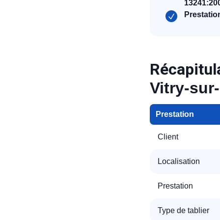
13241:20
Prestatio
Récapitula
Vitry-sur
R
Prestation
Client
Localisation
Prestation
N
Type de tablier