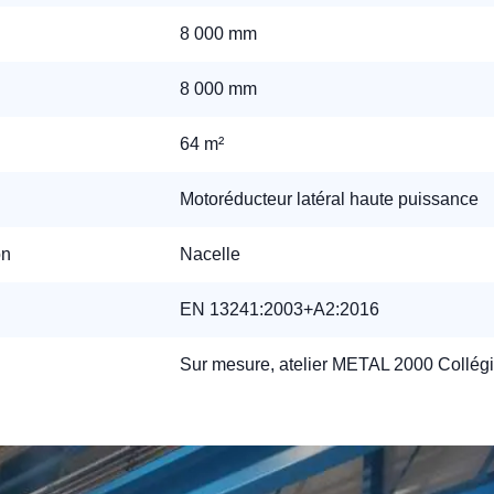
8 000 mm
éléphone
8 000 mm
+33
64 m²
ode Postal
Motoréducteur latéral haute puissance
on
Nacelle
* Champs obligatoires pour traiter votre demande.
EN 13241:2003+A2:2016
Rappelez-moi
Sur mesure, atelier METAL 2000 Collégi