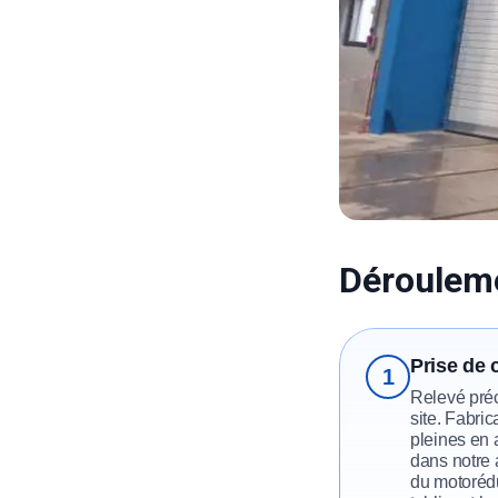
Dérouleme
Prise de 
1
Relevé préc
site. Fabri
pleines en 
dans notre 
du motorédu