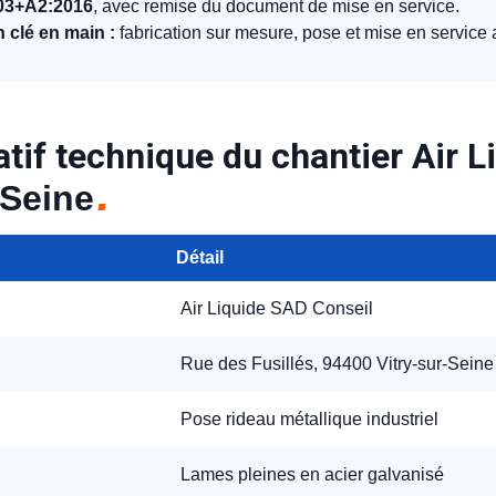
03+A2:2016
, avec remise du document de mise en service.
n clé en main :
fabrication sur mesure, pose et mise en service
tif technique du chantier Air L
-Seine
appel immédiat
Détail
Nous vous remercions pour
votre confiance !
Air Liquide SAD Conseil
Rue des Fusillés, 94400 Vitry-sur-Seine
Pose rideau métallique industriel
om Prénom
Lames pleines en acier galvanisé