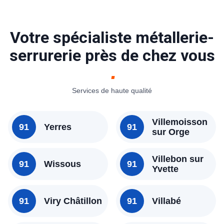
Votre spécialiste métallerie-
serrurerie près de chez vous
Services de haute qualité
Villemoisson
91
Yerres
91
sur Orge
Villebon sur
91
Wissous
91
Yvette
91
Viry Châtillon
91
Villabé