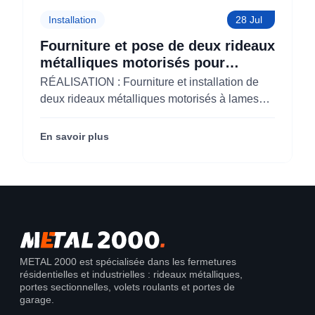
Installation
28 Jul
Fourniture et pose de deux rideaux
métalliques motorisés pour
KOLAM à Paris 3 (75)
RÉALISATION : Fourniture et installation de
deux rideaux métalliques motorisés à lames
micro-perforées pour KOLAM à Paris 3e
(75003).
En savoir plus
METAL 2000 est spécialisée dans les fermetures
résidentielles et industrielles : rideaux métalliques,
portes sectionnelles, volets roulants et portes de
garage.