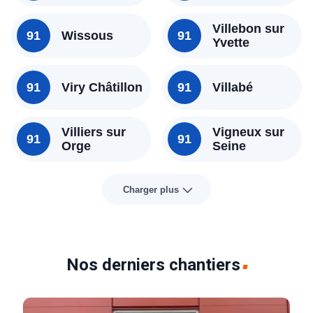
Villebon sur
91
Wissous
91
Yvette
91
Viry Châtillon
91
Villabé
Villiers sur
Vigneux sur
91
91
Orge
Seine
Charger plus
Nos derniers chantiers