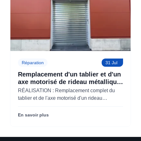
Réparation
31 Jul
Remplacement d'un tablier et d'un
axe motorisé de rideau métallique
pour M'CHADAL (Optical Center)
RÉALISATION : Remplacement complet du
(95)
tablier et de l'axe motorisé d'un rideau
métallique pour M'CHADAL (franchise Optical
Center) (95290).
En savoir plus