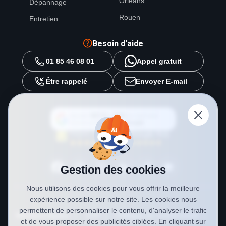
Orléans
Dépannage
Rouen
Entretien
Besoin d'aide
01 85 46 08 01
Appel gratuit
Être rappelé
Envoyer E-mail
Ajouter
METAL 2000
en tant que
source préférée sur
Google
Gestion des cookies
Nous utilisons des cookies pour vous offrir la meilleure
expérience possible sur notre site. Les cookies nous
permettent de personnaliser le contenu, d'analyser le trafic
Mentions légales
CGV
Politique de confidentialité
et de vous proposer des publicités ciblées. En cliquant sur