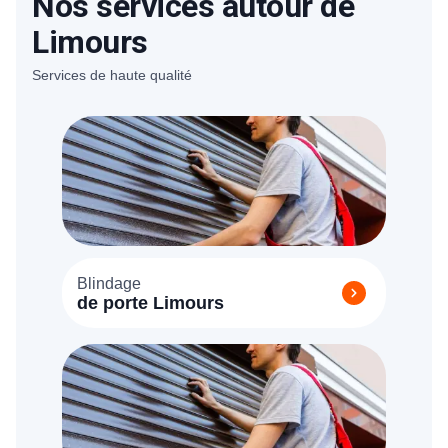
Nos services autour de
diagnostiqué la panne. N'hésitez pas à
consulter nos tarifs ou à nous contacter
Limours
pour avoir un idée précise.
Services de haute qualité
Blindage
de porte Limours