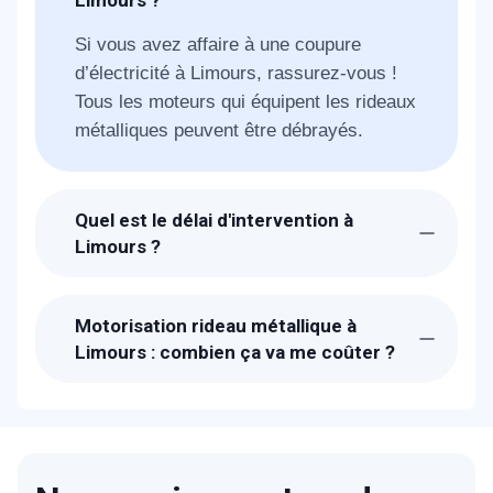
Limours ?
Si vous avez affaire à une coupure
d’électricité à Limours, rassurez-vous !
Tous les moteurs qui équipent les rideaux
métalliques peuvent être débrayés.
Quel est le délai d'intervention à
Limours ?
Suite à la réception de votre demande, les
techniciens de METAL 2000 seront chez-
Motorisation rideau métallique à
vous à Limours dans 30 min pour vous
Limours : combien ça va me coûter ?
dépanner.
Les prix proposés pour une motorisation
de votre rideau métallique à Limours sont
bien étudiés. Un devis détaillé et gratuit
vous sera proposé sur place après avoir