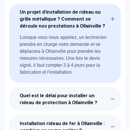
Un projet d'installation de rideau ou
grille métallique ? Comment se
déroule nos prestations à Ollainville ?
Lorsque vous nous appelez, un technicien
prendra en charge votre demande et se
déplacera à Ollainville pour prendre les
mesures nécessaires. Une fois le devis
signé, il faut compter 3 à 4 jours pour la
fabrication et l'installation.
Quel est le délai pour installer un
rideau de protection à Ollainville ?
Suite à la réception de votre appel, les
techniciens de METAL 2000 seront chez-
Installation rideau de fer à Ollainville :
vous à Ollainville dans la journée. Il faut