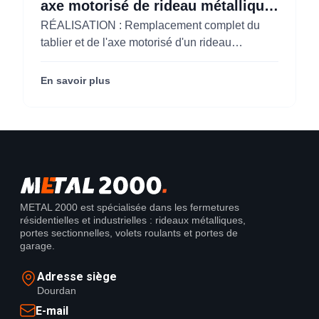
axe motorisé de rideau métallique
pour M'CHADAL (Optical Center)
RÉALISATION : Remplacement complet du
(95)
tablier et de l'axe motorisé d'un rideau
métallique pour M'CHADAL (franchise Optical
Center) (95290).
En savoir plus
METAL 2000 est spécialisée dans les fermetures
résidentielles et industrielles : rideaux métalliques,
portes sectionnelles, volets roulants et portes de
garage.
Adresse siège
Dourdan
E-mail