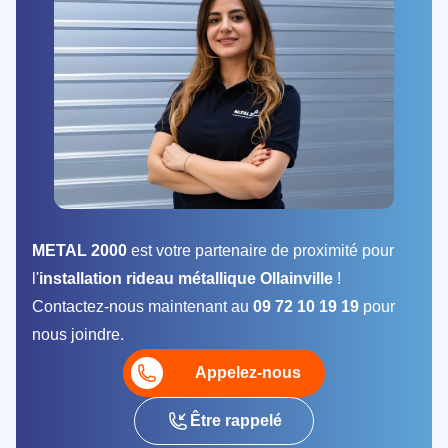
METAL 2000
est votre partenaire de proximité pour
l'
installation rideau métallique Ollainville
!
Contactez-nous maintenant au
09 72 10 19 19
pour
nous joindre.
Appelez-nous
Être rappelé