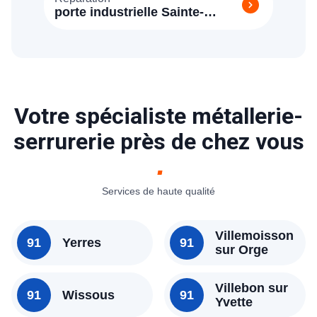
porte industrielle Sainte-
Geneviève-des-Bois 91700
Votre spécialiste métallerie-
serrurerie près de chez vous
Services de haute qualité
Villemoisson
91
Yerres
91
sur Orge
Villebon sur
91
Wissous
91
Yvette