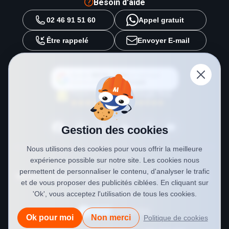
Besoin d'aide
02 46 91 51 60
Appel gratuit
Être rappelé
Envoyer E-mail
Ajouter
METAL 2000
en tant que
source préférée sur
Google
Gestion des cookies
Nous utilisons des cookies pour vous offrir la meilleure
expérience possible sur notre site. Les cookies nous
permettent de personnaliser le contenu, d'analyser le trafic
Mentions légales
CGV
Politique de confidentialité
et de vous proposer des publicités ciblées. En cliquant sur
Cookies
'Ok', vous acceptez l'utilisation de tous les cookies.
Ok pour moi
Non merci
Politique de cookies