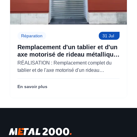
Réparation
31 Jul
Remplacement d'un tablier et d'un
axe motorisé de rideau métallique
pour M'CHADAL (Optical Center)
RÉALISATION : Remplacement complet du
(95)
tablier et de l'axe motorisé d'un rideau
métallique pour M'CHADAL (franchise Optical
Center) (95290).
En savoir plus