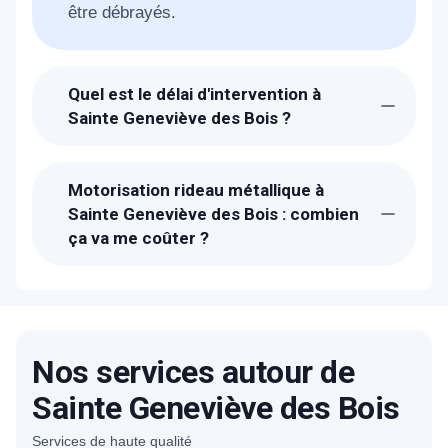
être débrayés.
Quel est le délai d'intervention à
Sainte Geneviève des Bois ?
Suite à la réception de votre demande, les
techniciens de METAL 2000 seront chez-
Motorisation rideau métallique à
vous à Sainte Geneviève des Bois dans
Sainte Geneviève des Bois : combien
30 min pour vous dépanner.
ça va me coûter ?
Les prix proposés pour une motorisation
de votre rideau métallique à Sainte
Geneviève des Bois sont bien étudiés. Un
devis détaillé et gratuit vous sera proposé
Nos services autour de
sur place après avoir diagnostiqué la
panne. N'hésitez pas à consulter nos
Sainte Geneviève des Bois
tarifs ou à nous contacter pour avoir un
Services de haute qualité
idée précise.