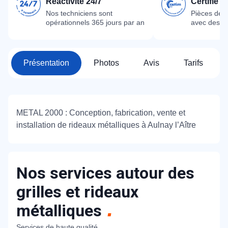
Réactivité 24/7
Certifié 
Nos techniciens sont
Pièces dét
opérationnels 365 jours par an
avec des m
Présentation
Photos
Avis
Tarifs
METAL 2000 : Conception, fabrication, vente et
installation de rideaux métalliques à Aulnay l’Aître
Nos services autour des
grilles et rideaux
métalliques
Services de haute qualité