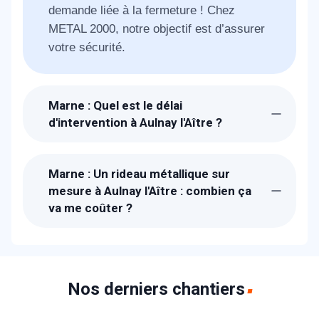
demande liée à la fermeture ! Chez
METAL 2000, notre objectif est d’assurer
votre sécurité.
Marne : Quel est le délai
d'intervention à Aulnay l'Aître ?
Suite à la réception de votre appel, un
technicien METAL 2000 sera chez-vous à
Marne : Un rideau métallique sur
Aulnay l'Aître dans l'heure pour étudier
mesure à Aulnay l'Aître : combien ça
avec vous votre besoin. Pour les
va me coûter ?
urgences, il faut compter 30 min. 1 à 2
Les prix proposés à Aulnay l'Aître sont
jours pour la fabrication
bien étudiés. Un devis détaillé et gratuit
vous sera proposé sur place. Nous
fabriquons les rideaux métalliques dans
Nos derniers chantiers
nos ateliers donc nos prix sont parmi les
moins chers