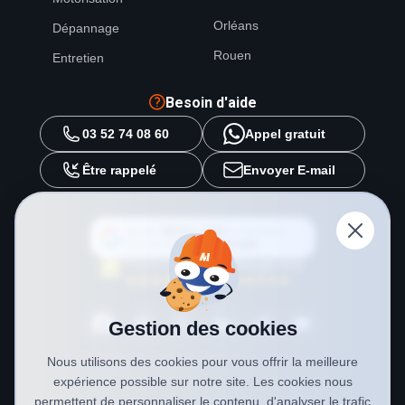
Orléans
Dépannage
Rouen
Entretien
Besoin d'aide
03 52 74 08 60
Appel gratuit
Être rappelé
Envoyer E-mail
Ajouter
METAL 2000
en tant que
source préférée sur
Google
Gestion des cookies
Nous utilisons des cookies pour vous offrir la meilleure
expérience possible sur notre site. Les cookies nous
permettent de personnaliser le contenu, d'analyser le trafic