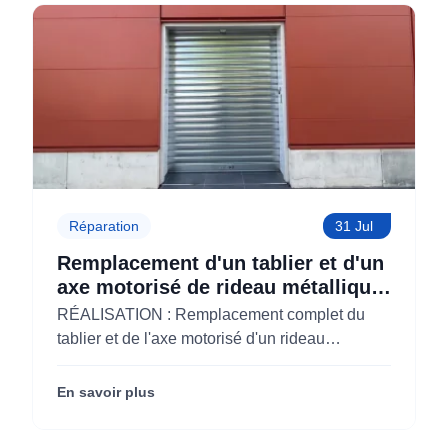
Réparation
31 Jul
Remplacement d'un tablier et d'un
axe motorisé de rideau métallique
pour M'CHADAL (Optical Center)
RÉALISATION : Remplacement complet du
(95)
tablier et de l'axe motorisé d'un rideau
métallique pour M'CHADAL (franchise Optical
Center) (95290).
En savoir plus