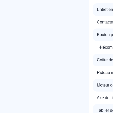
Entretie
T
Contacte
Bouton p
C
Télécomm
Coffre de
Rideau m
Moteur d
Axe de r
Tablier d