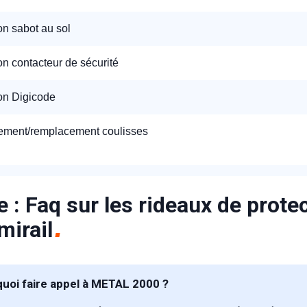
ion sabot au sol
ion contacteur de sécurité
ion Digicode
ment/remplacement coulisses
 : Faq sur les rideaux de prote
irail
uoi faire appel à METAL 2000 ?