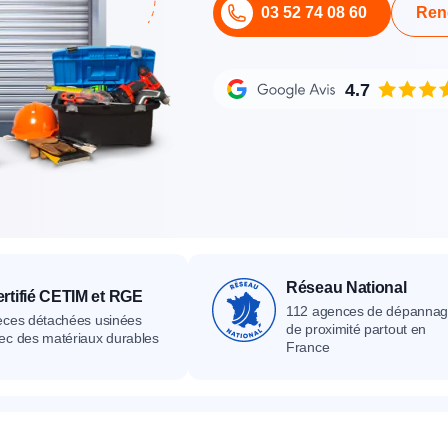
03 52 74 08 60
Ren
its
Catalogue
Devis gratuit
Contact
Catalogue
Devis gratuit
Contact
Catalogue
Devis gratuit
Contact
4.7
Réseau National
rtifié CETIM et RGE
112 agences de dépanna
èces détachées usinées
de proximité partout en
ec des matériaux durables
France