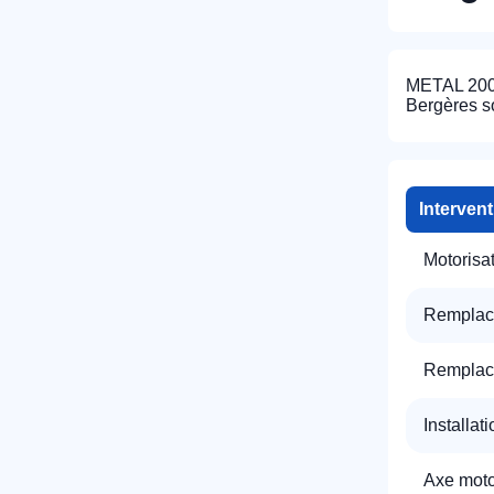
METAL 2000
Bergères s
Interven
R
Motorisa
Remplac
Remplac
Installat
N
Axe motor