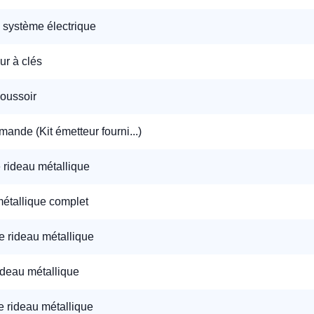
n système électrique
éléphone
ur à clés
+33
oussoir
ode Postal
ande (Kit émetteur fourni...)
 rideau métallique
* Champs obligatoires pour traiter votre demande.
Rappelez-moi
étallique complet
e rideau métallique
ideau métallique
e rideau métallique