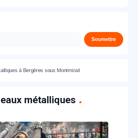
À propos de nous
Contactez-nous
Rejoignez-nous
Soumettre
Nos agences
talliques à Bergères sous Montmirail
ideaux métalliques