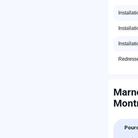
Installat
Installat
Installat
Redresse
Marne
Montm
Pourq