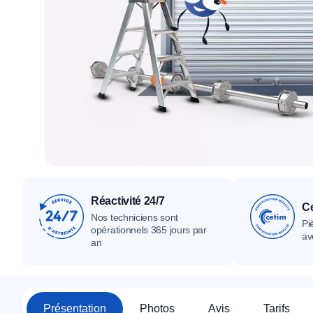
Tous nos produ
Tous nos produits
Tous nos produits
Réactivité 24/7
Ce
Nos techniciens sont
Pi
opérationnels 365 jours par
av
an
Présentation
Photos
Avis
Tarifs