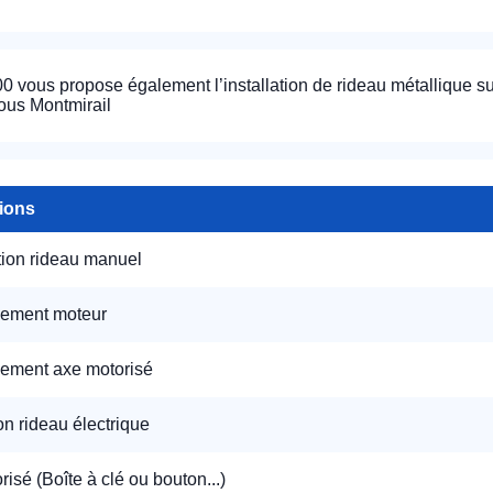
 vous propose également l’installation de rideau métallique s
ous Montmirail
tions
appel immédiat
tion rideau manuel
Nous vous remercions pour
votre confiance !
ement moteur
ement axe motorisé
ion rideau électrique
om Prénom
isé (Boîte à clé ou bouton...)