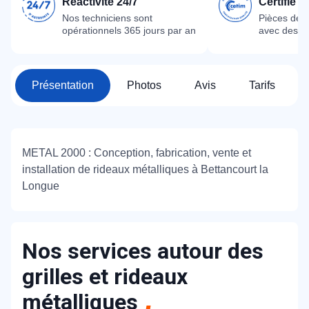
Réactivité 24/7
Certifié 
Nos techniciens sont
Pièces dét
opérationnels 365 jours par an
avec des m
Présentation
Photos
Avis
Tarifs
METAL 2000 : Conception, fabrication, vente et
installation de rideaux métalliques à Bettancourt la
Longue
Nos services autour des
grilles et rideaux
métalliques