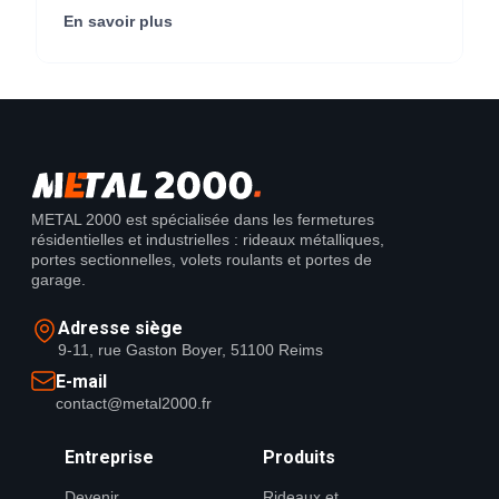
Center) (95290).
En savoir plus
METAL 2000 est spécialisée dans les fermetures
résidentielles et industrielles : rideaux métalliques,
portes sectionnelles, volets roulants et portes de
garage.
Adresse siège
9-11, rue Gaston Boyer, 51100 Reims
E-mail
contact@metal2000.fr
Entreprise
Produits
Devenir
Rideaux et