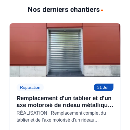
fabriquons les rideaux métalliques dans
Nos derniers chantiers
nos ateliers donc nos prix sont parmi les
moins chers
Réparation
31 Jul
Remplacement d'un tablier et d'un
axe motorisé de rideau métallique
pour M'CHADAL (Optical Center)
RÉALISATION : Remplacement complet du
(95)
tablier et de l'axe motorisé d'un rideau
métallique pour M'CHADAL (franchise Optical