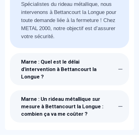
Spécialistes du rideau métallique, nous
intervenons à Bettancourt la Longue pour
toute demande liée à la fermeture ! Chez
METAL 2000, notre objectif est d’assurer
votre sécurité.
Marne : Quel est le délai
d'intervention à Bettancourt la
Longue ?
Suite à la réception de votre appel, un
technicien METAL 2000 sera chez-vous à
Marne : Un rideau métallique sur
Bettancourt la Longue dans l'heure pour
mesure à Bettancourt la Longue :
étudier avec vous votre besoin. Pour les
combien ça va me coûter ?
urgences, il faut compter 30 min. 1 à 2
Les prix proposés à Bettancourt la Longue
jours pour la fabrication
sont bien étudiés. Un devis détaillé et
gratuit vous sera proposé sur place. Nous