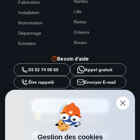
Nantes
Fabrication
Lille
Installation
Reims
Motorisation
Orléans
Dépannage
Rouen
Entretien
Besoin d'aide
03 52 74 08 60
Appel gratuit
Être rappelé
Envoyer E-mail
Ajouter
METAL 2000
en tant que
source préférée sur
Google
Gestion des cookies