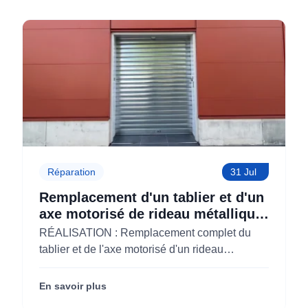
moins chers
Réparation
31 Jul
Remplacement d'un tablier et d'un
axe motorisé de rideau métallique
pour M'CHADAL (Optical Center)
RÉALISATION : Remplacement complet du
(95)
tablier et de l'axe motorisé d'un rideau
métallique pour M'CHADAL (franchise Optical
Center) (95290).
En savoir plus