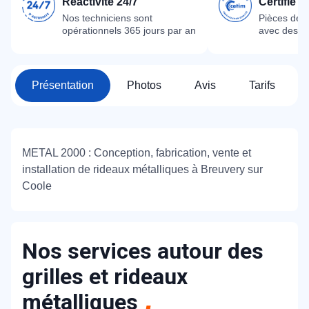
Réactivité 24/7
Certifié 
Nos techniciens sont
Pièces dét
opérationnels 365 jours par an
avec des m
Présentation
Photos
Avis
Tarifs
METAL 2000 : Conception, fabrication, vente et
installation de rideaux métalliques à Breuvery sur
Coole
Nos services autour des
grilles et rideaux
métalliques