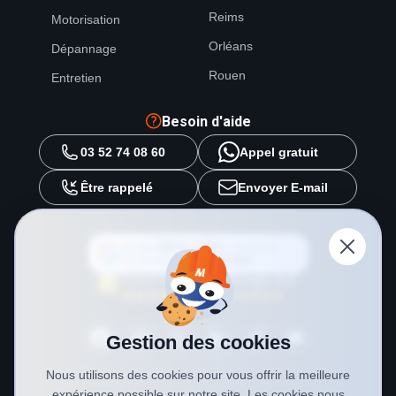
Reims
Motorisation
Orléans
Dépannage
Rouen
Entretien
Besoin d'aide
03 52 74 08 60
Appel gratuit
Être rappelé
Envoyer E-mail
Ajouter
METAL 2000
en tant que
source préférée sur
Google
Gestion des cookies
Nous utilisons des cookies pour vous offrir la meilleure
expérience possible sur notre site. Les cookies nous