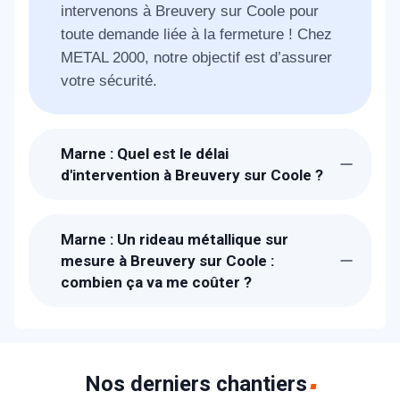
intervenons à Breuvery sur Coole pour
toute demande liée à la fermeture ! Chez
METAL 2000, notre objectif est d’assurer
votre sécurité.
Marne : Quel est le délai
d'intervention à Breuvery sur Coole ?
Suite à la réception de votre appel, un
technicien METAL 2000 sera chez-vous à
Marne : Un rideau métallique sur
Breuvery sur Coole dans l'heure pour
mesure à Breuvery sur Coole :
étudier avec vous votre besoin. Pour les
combien ça va me coûter ?
urgences, il faut compter 30 min. 1 à 2
Les prix proposés à Breuvery sur Coole
jours pour la fabrication
sont bien étudiés. Un devis détaillé et
gratuit vous sera proposé sur place. Nous
fabriquons les rideaux métalliques dans
Nos derniers chantiers
nos ateliers donc nos prix sont parmi les