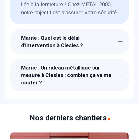
liée à la fermeture ! Chez METAL 2000,
notre objectif est d’assurer votre sécurité.
Marne : Quel est le délai
d'intervention à Clesles ?
Suite à la réception de votre appel, un
technicien METAL 2000 sera chez-vous à
Marne : Un rideau métallique sur
Clesles dans l'heure pour étudier avec
mesure à Clesles : combien ça va me
vous votre besoin. Pour les urgences, il
coûter ?
faut compter 30 min. 1 à 2 jours pour la
Les prix proposés à Clesles sont bien
fabrication
étudiés. Un devis détaillé et gratuit vous
sera proposé sur place. Nous fabriquons
les rideaux métalliques dans nos ateliers
Nos derniers chantiers
donc nos prix sont parmi les moins chers