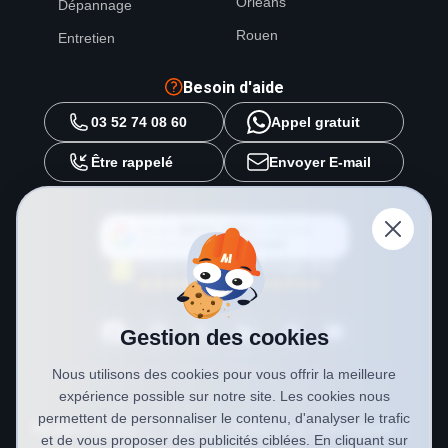
Orléans
Dépannage
Rouen
Entretien
Besoin d'aide
03 52 74 08 60
Appel gratuit
Être rappelé
Envoyer E-mail
Ajouter
METAL 2000
en tant que
source préférée sur
Google
Gestion des cookies
Nous utilisons des cookies pour vous offrir la meilleure
expérience possible sur notre site. Les cookies nous
permettent de personnaliser le contenu, d'analyser le trafic
Mentions légales
CGV
Politique de confidentialité
et de vous proposer des publicités ciblées. En cliquant sur