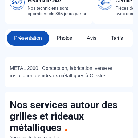
Réactivité 24/7
Certifié 
Nos techniciens sont
Pièces dét
opérationnels 365 jours par an
avec des m
Présentation
Photos
Avis
Tarifs
METAL 2000 : Conception, fabrication, vente et
installation de rideaux métalliques à Clesles
Nos services autour des
grilles et rideaux
métalliques
Services de haute qualité