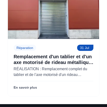
Réparation
31 Jul
Remplacement d'un tablier et d'un
axe motorisé de rideau métallique
pour M'CHADAL (Optical Center)
RÉALISATION : Remplacement complet du
(95)
tablier et de l'axe motorisé d'un rideau
métallique pour M'CHADAL (franchise Optical
Center) (95290).
En savoir plus