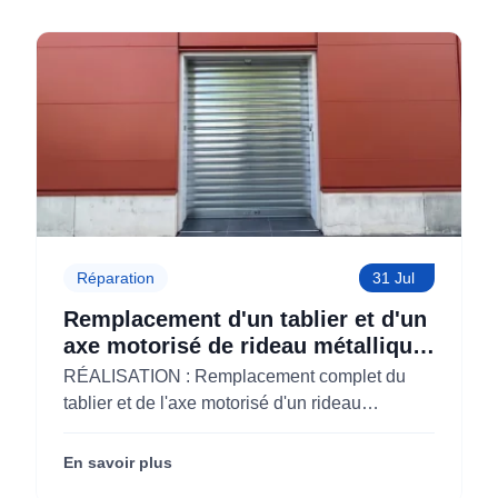
moins chers
Réparation
31 Jul
Remplacement d'un tablier et d'un
axe motorisé de rideau métallique
pour M'CHADAL (Optical Center)
RÉALISATION : Remplacement complet du
(95)
tablier et de l'axe motorisé d'un rideau
métallique pour M'CHADAL (franchise Optical
Center) (95290).
En savoir plus