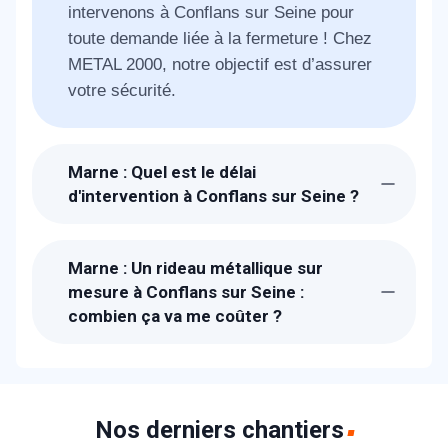
intervenons à Conflans sur Seine pour
toute demande liée à la fermeture ! Chez
METAL 2000, notre objectif est d’assurer
votre sécurité.
Marne : Quel est le délai
d'intervention à Conflans sur Seine ?
Suite à la réception de votre appel, un
technicien METAL 2000 sera chez-vous à
Marne : Un rideau métallique sur
Conflans sur Seine dans l'heure pour
mesure à Conflans sur Seine :
étudier avec vous votre besoin. Pour les
combien ça va me coûter ?
urgences, il faut compter 30 min. 1 à 2
Les prix proposés à Conflans sur Seine
jours pour la fabrication
sont bien étudiés. Un devis détaillé et
gratuit vous sera proposé sur place. Nous
fabriquons les rideaux métalliques dans
Nos derniers chantiers
nos ateliers donc nos prix sont parmi les