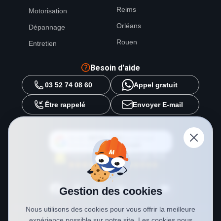
Reims
Motorisation
Orléans
Dépannage
Rouen
Entretien
Besoin d'aide
03 52 74 08 60
Appel gratuit
Être rappelé
Envoyer E-mail
Ajouter
METAL 2000
en tant que
source préférée sur
Google
Gestion des cookies
Nous utilisons des cookies pour vous offrir la meilleure
expérience possible sur notre site. Les cookies nous