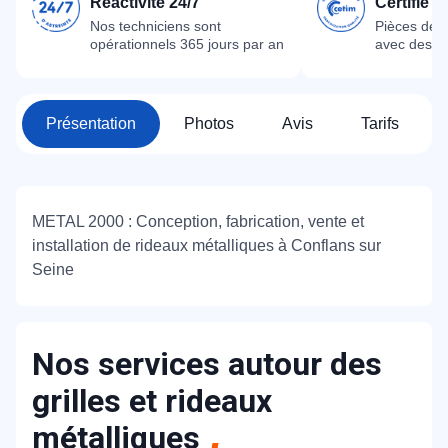
Réactivité 24/7
Certifié 
Nos techniciens sont
Pièces dét
opérationnels 365 jours par an
avec des m
Présentation
Photos
Avis
Tarifs
METAL 2000 : Conception, fabrication, vente et
installation de rideaux métalliques à Conflans sur
Seine
Nos services autour des
grilles et rideaux
métalliques