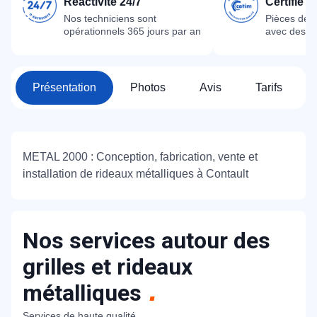
Réactivité 24/7
Certifié 
Nos techniciens sont
Pièces dét
opérationnels 365 jours par an
avec des m
Présentation
Photos
Avis
Tarifs
METAL 2000 : Conception, fabrication, vente et
installation de rideaux métalliques à Contault
Nos services autour des
grilles et rideaux
métalliques
Services de haute qualité