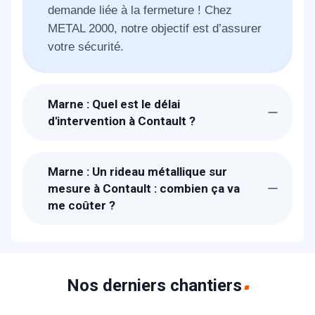
demande liée à la fermeture ! Chez
METAL 2000, notre objectif est d’assurer
votre sécurité.
Marne : Quel est le délai
d'intervention à Contault ?
Suite à la réception de votre appel, un
technicien METAL 2000 sera chez-vous à
Marne : Un rideau métallique sur
Contault dans l'heure pour étudier avec
mesure à Contault : combien ça va
vous votre besoin. Pour les urgences, il
me coûter ?
faut compter 30 min. 1 à 2 jours pour la
Les prix proposés à Contault sont bien
fabrication
étudiés. Un devis détaillé et gratuit vous
sera proposé sur place. Nous fabriquons
les rideaux métalliques dans nos ateliers
Nos derniers chantiers
donc nos prix sont parmi les moins chers