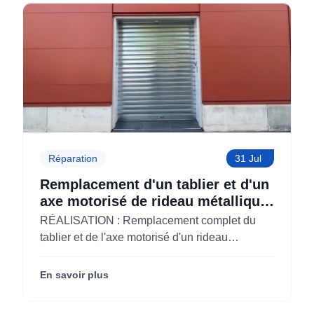
Réparation
31 Jul
Remplacement d'un tablier et d'un
axe motorisé de rideau métallique
pour M'CHADAL (Optical Center)
RÉALISATION : Remplacement complet du
(95)
tablier et de l'axe motorisé d'un rideau
métallique pour M'CHADAL (franchise Optical
Center) (95290).
En savoir plus