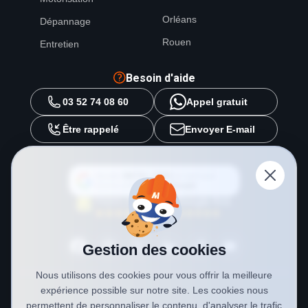
Orléans
Dépannage
Rouen
Entretien
Besoin d'aide
03 52 74 08 60
Appel gratuit
Être rappelé
Envoyer E-mail
Ajouter
METAL 2000
en tant que
source préférée sur
Google
Gestion des cookies
Nous utilisons des cookies pour vous offrir la meilleure
expérience possible sur notre site. Les cookies nous
permettent de personnaliser le contenu, d'analyser le trafic