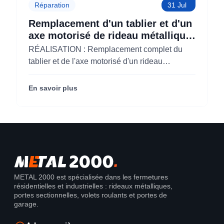
Réparation
31 Jul
Remplacement d'un tablier et d'un
axe motorisé de rideau métallique
pour M'CHADAL (Optical Center)
RÉALISATION : Remplacement complet du
(95)
tablier et de l'axe motorisé d'un rideau
métallique pour M'CHADAL (franchise Optical
Center) (95290).
En savoir plus
METAL 2000 est spécialisée dans les fermetures
résidentielles et industrielles : rideaux métalliques,
portes sectionnelles, volets roulants et portes de
garage.