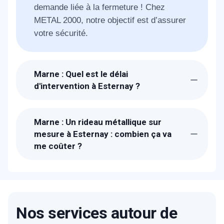
demande liée à la fermeture ! Chez
METAL 2000, notre objectif est d’assurer
votre sécurité.
Marne : Quel est le délai
d'intervention à Esternay ?
Suite à la réception de votre appel, un
technicien METAL 2000 sera chez-vous à
Marne : Un rideau métallique sur
Esternay dans l'heure pour étudier avec
mesure à Esternay : combien ça va
vous votre besoin. Pour les urgences, il
me coûter ?
faut compter 30 min. 1 à 2 jours pour la
Les prix proposés à Esternay sont bien
fabrication
étudiés. Un devis détaillé et gratuit vous
sera proposé sur place. Nous fabriquons
les rideaux métalliques dans nos ateliers
Nos services autour de
donc nos prix sont parmi les moins chers