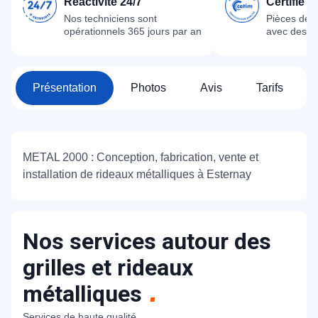
Réactivité 24/7
Certifié 
Nos techniciens sont
Pièces dét
opérationnels 365 jours par an
avec des m
Présentation
Photos
Avis
Tarifs
METAL 2000 : Conception, fabrication, vente et
installation de rideaux métalliques à Esternay
Nos services autour des
grilles et rideaux
métalliques
Services de haute qualité