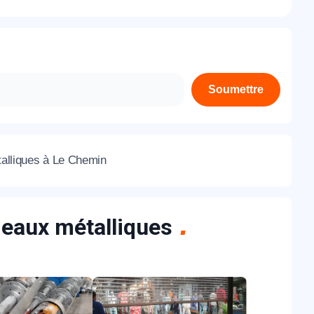
À propos de nous
Contactez-nous
Rejoignez-nous
Soumettre
Nos agences
talliques à Le Chemin
ideaux métalliques