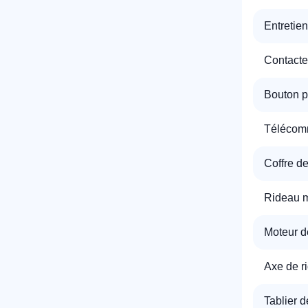
Entretie
T
Contacte
Bouton p
C
Télécomm
Coffre de
Rideau m
Moteur d
Axe de r
Tablier d