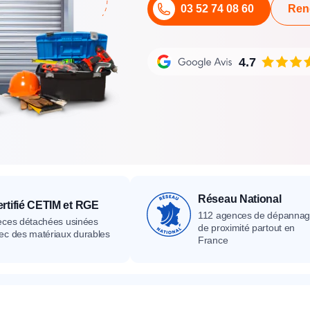
03 52 74 08 60
Ren
its
Catalogue
Devis gratuit
Contact
Catalogue
Devis gratuit
Contact
Catalogue
Devis gratuit
Contact
4.7
Réseau National
rtifié CETIM et RGE
112 agences de dépanna
èces détachées usinées
de proximité partout en
ec des matériaux durables
France