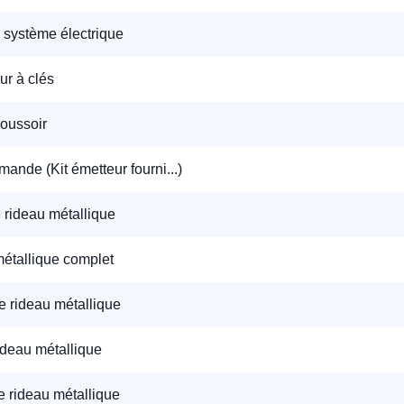
n système électrique
éléphone
ur à clés
+33
oussoir
ode Postal
ande (Kit émetteur fourni...)
 rideau métallique
* Champs obligatoires pour traiter votre demande.
Rappelez-moi
étallique complet
e rideau métallique
ideau métallique
e rideau métallique