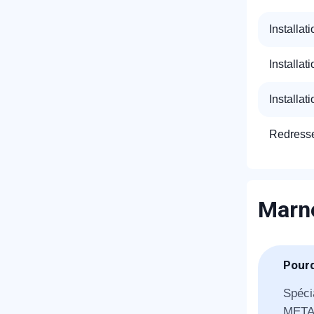
Installat
Installat
Installat
Redresse
Marne
Pourq
Spéci
METAL