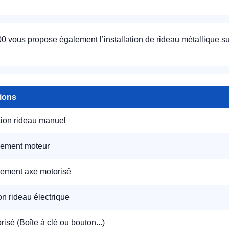
 vous propose également l’installation de rideau métallique s
tions
appel immédiat
tion rideau manuel
Nous vous remercions pour
votre confiance !
ement moteur
ement axe motorisé
ion rideau électrique
om Prénom
isé (Boîte à clé ou bouton...)