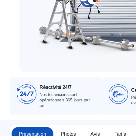
Tous nos produ
Tous nos produits
Tous nos produits
Réactivité 24/7
Ce
Nos techniciens sont
Pi
opérationnels 365 jours par
av
an
Présentation
Photos
Avis
Tarifs