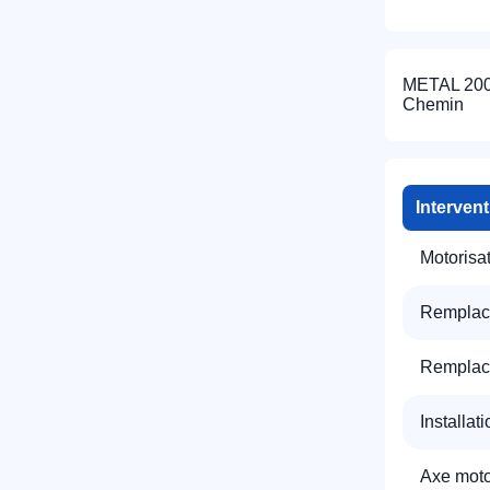
METAL 2000
Chemin
Interven
R
Motorisa
Remplac
Remplac
Installat
N
Axe motor