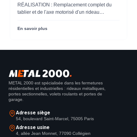
pour M'CHADAL (Optical Center)
RÉALISATION : Remplacement complet du
(95)
tablier et de l'axe motorisé d'un rideau
métallique pour M'CHADAL (franchise Optical
Center) (95290).
En savoir plus
METAL 2000 est spécialisée dans les fermetures
résidentielles et industrielles : rideaux métalliques,
portes sectionnelles, volets roulants et portes de
garage.
Adresse siège
54, boulevard Saint-Marcel, 75005 Paris
Adresse usine
4, allée Jean Monnet, 77090 Collégien