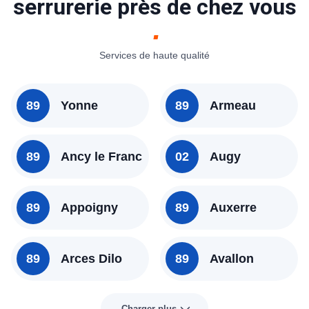
serrurerie près de chez vous
consulter nos tarifs ou à nous contacter
pour avoir un idée précise.
Services de haute qualité
89
Yonne
89
Armeau
89
Ancy le Franc
02
Augy
89
Appoigny
89
Auxerre
89
Arces Dilo
89
Avallon
Charger plus