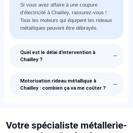
Si vous avez affaire à une coupure
d’électricité à Chailley, rassurez-vous !
Tous les moteurs qui équipent les rideaux
métalliques peuvent être débrayés.
Quel est le délai d'intervention à
Chailley ?
Suite à la réception de votre demande, les
techniciens de METAL 2000 seront chez-
Motorisation rideau métallique à
vous à Chailley dans 30 min pour vous
Chailley : combien ça va me coûter ?
dépanner.
Les prix proposés pour une motorisation
de votre rideau métallique à Chailley sont
bien étudiés. Un devis détaillé et gratuit
vous sera proposé sur place après avoir
Votre spécialiste métallerie-
diagnostiqué la panne. N'hésitez pas à